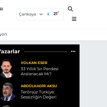
ER
°
21
Çankaya
syon
Yazarlar
VOLKAN ESER
33 Yıllık Sır Perdesi
Aralanacak Mı?
ABDÜLKADIR AKSU
Terörsüz Türkiye:
Sessizliğin Değeri