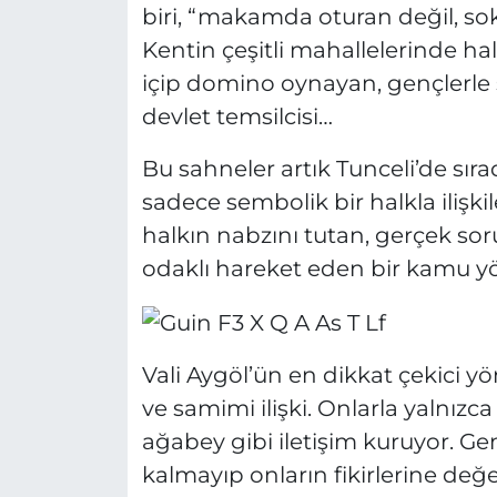
biri, “makamda oturan değil, sok
Kentin çeşitli mahallelerinde halk
içip domino oynayan, gençlerle sa
devlet temsilcisi…
Bu sahneler artık Tunceli’de sı
sadece sembolik bir halkla ilişkil
halkın nabzını tutan, gerçek so
odaklı hareket eden bir kamu yö
Vali Aygöl’ün en dikkat çekici y
ve samimi ilişki. Onlarla yalnızca
ağabey gibi iletişim kuruyor. Ge
kalmayıp onların fikirlerine değe