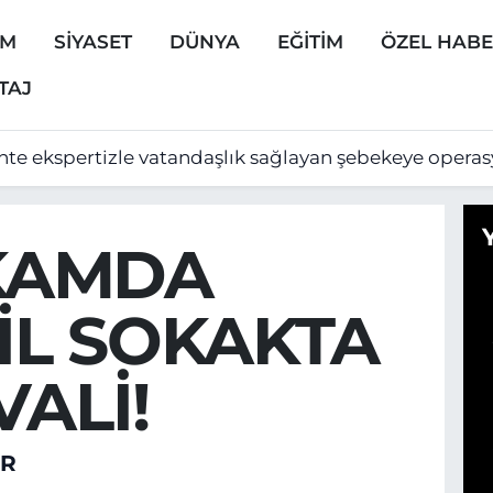
EM
SİYASET
DÜNYA
EĞİTİM
ÖZEL HAB
TAJ
hte ekspertizle vatandaşlık sağlayan şebekeye opera
KAMDA
İL SOKAKTA
VALİ!
ER