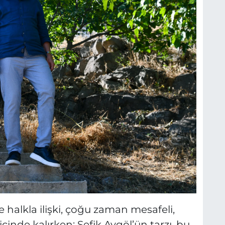
 halkla ilişki, çoğu zaman mesafeli,
içinde kalırken; Şefik Aygöl’ün tarzı, bu