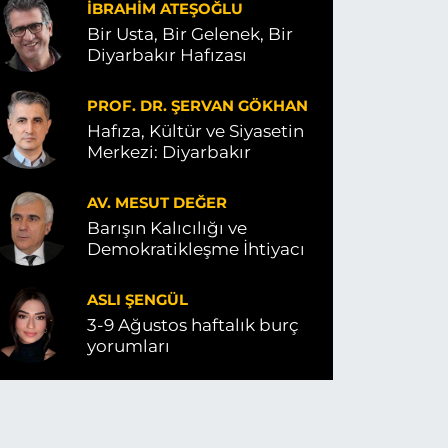
İBRAHIM ATEŞOĞLU
Bir Usta, Bir Gelenek, Bir
Diyarbakır Hafızası
PROF. DR. ŞERVAN GÖKHAN
Hafıza, Kültür ve Siyasetin
Merkezi: Diyarbakır
AV. MESUT DEĞER
Barışın Kalıcılığı ve
Demokratikleşme İhtiyacı
ASLI ŞENGÜL
3-9 Ağustos haftalık burç
yorumları