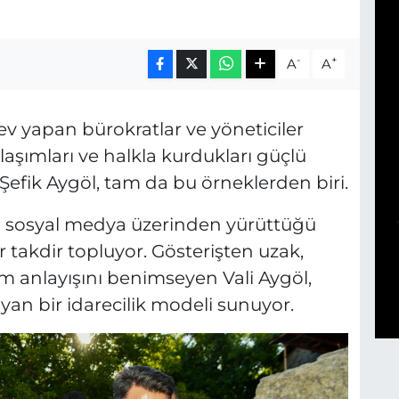
-
+
A
A
ev yapan bürokratlar ve yöneticiler
klaşımları ve halkla kurdukları güçlü
i Şefik Aygöl, tam da bu örneklerden biri.
 sosyal medya üzerinden yürüttüğü
r takdir topluyor. Gösterişten uzak,
m anlayışını benimseyen Vali Aygöl,
an bir idarecilik modeli sunuyor.