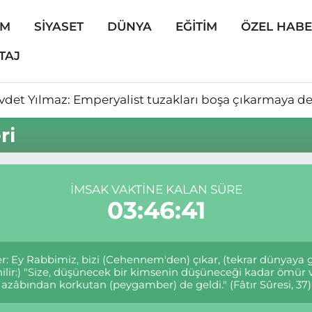
EM
SİYASET
DÜNYA
EĞİTİM
ÖZEL HAB
TAJ
vdet Yılmaz: Emperyalist tuzakları boşa çıkarmaya 
ri
İMSAK VAKTINE KALAN SÜRE
03:46:41
rler: Ey Rabbimiz, bizi (Cehennem'den) çıkar, (tekrar dünyaya
denilir:) "Size, düşünecek bir kimsenin düşüneceği kadar ö
azâbından korkutan (peygamber) de geldi." (Fâtır Sûresi, 37)