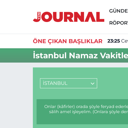
GÜND
GÜNDEM
Nöbetçi Eczaneler
RÖPOR
SİYASET
Hava Durumu
ÖNE ÇIKAN BAŞLIKLAR
23:25
Ce
SAĞLIK
Trafik Durumu
İstanbul Namaz Vakitle
DÜNYA
Süper Lig Puan Durumu ve Fikstür
EĞİTİM
Tüm Manşetler
İSTANBUL
ÖZEL HABER
Son Dakika Haberleri
Onlar (kâfirler) orada şöyle feryad ede
Haber Arşivi
sâlih amel işleyelim. (Onlara şöyle 