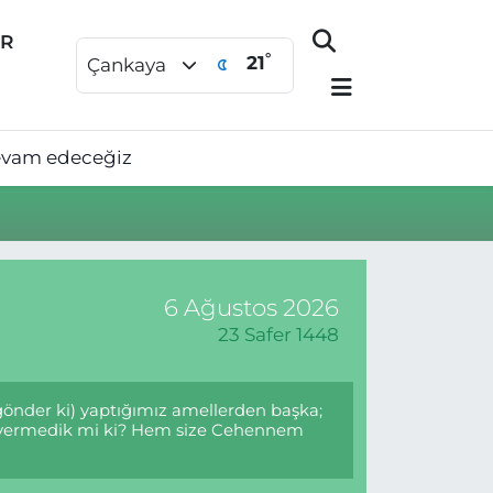
ER
°
21
Çankaya
devam edeceğiz
6 Ağustos 2026
23 Safer 1448
 gönder ki) yaptığımız amellerden başka;
mür vermedik mi ki? Hem size Cehennem