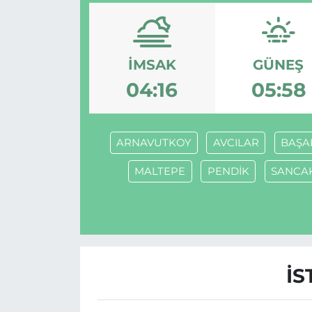
İMSAK
GÜNEŞ
04:16
05:58
ARNAVUTKOY
AVCILAR
BAŞA
MALTEPE
PENDİK
SANCA
İS