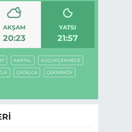
AKŞAM
YATSI
20:23
21:57
RT
KARTAL
KÜÇÜKÇEKMECE
ZLA
ÇATALCA
ÇEKMEKÖY
ERI