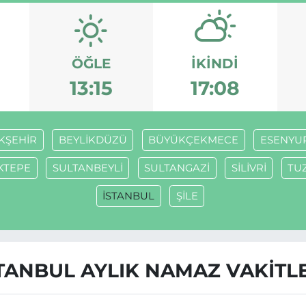
ÖĞLE
İKINDI
13:15
17:08
KŞEHİR
BEYLİKDÜZÜ
BÜYÜKÇEKMECE
ESENYU
KTEPE
SULTANBEYLİ
SULTANGAZİ
SİLİVRİ
TU
İSTANBUL
ŞİLE
TANBUL AYLIK NAMAZ VAKITL