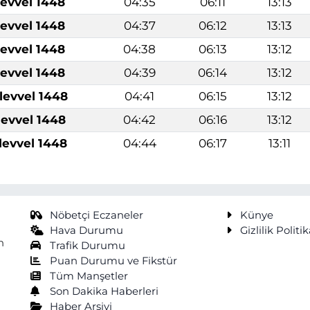
levvel 1448
04:35
06:11
13:13
levvel 1448
04:37
06:12
13:13
levvel 1448
04:38
06:13
13:12
levvel 1448
04:39
06:14
13:12
levvel 1448
04:41
06:15
13:12
levvel 1448
04:42
06:16
13:12
levvel 1448
04:44
06:17
13:11
Nöbetçi Eczaneler
Künye
Hava Durumu
Gizlilik Politik
n
Trafik Durumu
Puan Durumu ve Fikstür
Tüm Manşetler
Son Dakika Haberleri
Haber Arşivi