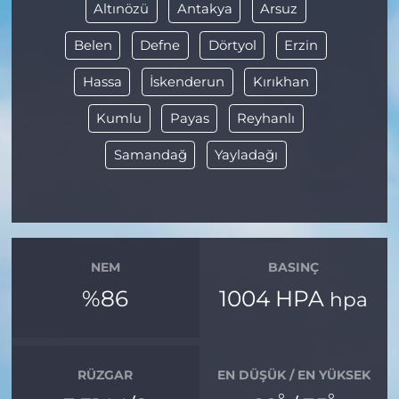
Altınözü
Antakya
Arsuz
Belen
Defne
Dörtyol
Erzin
Hassa
İskenderun
Kırıkhan
Kumlu
Payas
Reyhanlı
Samandağ
Yayladağı
NEM
BASINÇ
%86
1004 HPA
hpa
RÜZGAR
EN DÜŞÜK / EN YÜKSEK