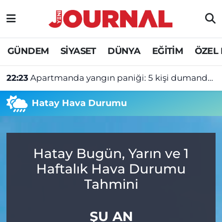
GÜNDEM
Nöbetçi Eczaneler
GÜNDEM
SİYASET
DÜNYA
EĞİTİM
ÖZEL
SİYASET
Hava Durumu
22:23
Apartmanda yangın paniği: 5 kişi dumandan etkilendi
SAĞLIK
Trafik Durumu
Hatay Hava Durumu
DÜNYA
Süper Lig Puan Durumu ve Fikstür
EĞİTİM
Tüm Manşetler
Hatay Bugün, Yarın ve 1
ÖZEL HABER
Son Dakika Haberleri
Haftalık Hava Durumu
Tahmini
Haber Arşivi
ŞU AN