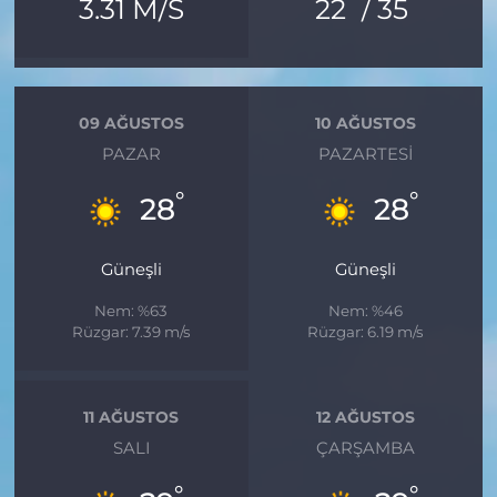
°
°
3.31 M/S
22
/ 35
09 AĞUSTOS
10 AĞUSTOS
PAZAR
PAZARTESI
°
°
28
28
Güneşli
Güneşli
Nem: %63
Nem: %46
Rüzgar: 7.39 m/s
Rüzgar: 6.19 m/s
11 AĞUSTOS
12 AĞUSTOS
SALI
ÇARŞAMBA
°
°