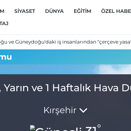
EM
SİYASET
DÜNYA
EĞİTİM
ÖZEL HAB
TAJ
ğu ve Güneydoğu'daki iş insanlarından "çerçeve yasa
umu
, Yarın ve 1 Haftalık Hava
Kırşehir
°