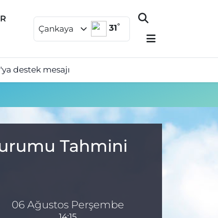
ER
°
31
Çankaya
"ya destek mesajı
 Durumu Tahmini
06 Ağustos Perşembe
14:15