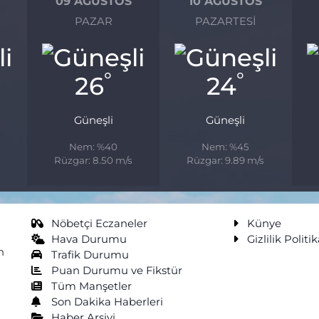
09 AĞUSTOS
10 AĞUSTOS
PAZAR
PAZARTESI
°
°
26
24
Güneşli
Güneşli
Nem: %40
Nem: %45
s
Rüzgar: 8.50 m/s
Rüzgar: 9.89 m/s
Nöbetçi Eczaneler
Künye
Hava Durumu
Gizlilik Politik
n
Trafik Durumu
Puan Durumu ve Fikstür
Tüm Manşetler
Son Dakika Haberleri
Haber Arşivi