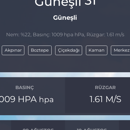
31
Güneşli
Nem: %22, Basınç: 1009 hpa hPa, Rüzgar: 1.61 m/s
Akpınar
Boztepe
Çiçekdağı
Kaman
Merkez
BASINÇ
RÜZGAR
1009 HPA
1.61 M/S
hpa