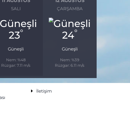
11 AĞUSTOS
12 AĞUSTOS
SALI
ÇARŞAMBA
°
°
23
24
Güneşli
Güneşli
Nem: %48
Nem: %39
Rüzgar: 7.11 m/s
Rüzgar: 6.11 m/s
İletişim
ası