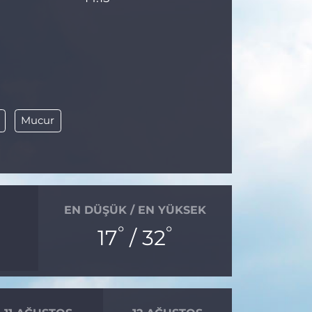
Mucur
EN DÜŞÜK / EN YÜKSEK
°
°
17
/ 32