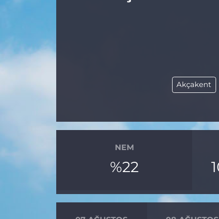
Akçakent
NEM
%22