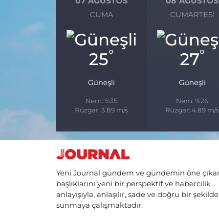
07 AĞUSTOS
08 AĞUSTOS
CUMA
CUMARTESI
°
°
25
27
Güneşli
Güneşli
Nem: %35
Nem: %26
Rüzgar: 3.89 m/s
Rüzgar: 4.89 m/
Yeni Journal gündem ve gündemin öne çıka
başlıklarını yeni bir perspektif ve habercilik
anlayışıyla, anlaşılır, sade ve doğru bir şekilde
sunmaya çalışmaktadır.