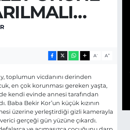
ARILMALI…
ER
-
+
A
A
lay, toplumun vicdanını derinden
ocuk, en çok korunması gereken yaşta,
e kendi evinde annesi tarafından
dı. Baba Bekir Kor’un küçük kızının
si üzerine yerleştirdiği gizli kamerayla
verici gerçeği gün yüzüne çıkardı.
, defalarca ve acımasızca çocuğunu darp