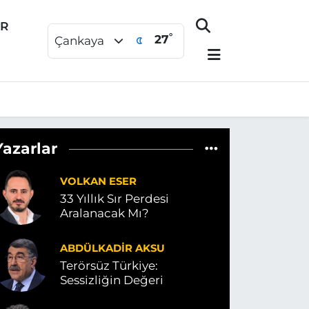
ER
°
27
Çankaya
Yazarlar
VOLKAN ESER
33 Yıllık Sır Perdesi
Aralanacak Mı?
ABDÜLKADIR AKSU
Terörsüz Türkiye:
Sessizliğin Değeri