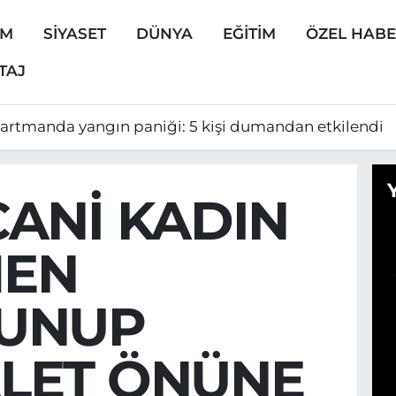
EM
SİYASET
DÜNYA
EĞİTİM
ÖZEL HAB
TAJ
artmanda yangın paniği: 5 kişi dumandan etkilendi
CANİ KADIN
EN
UNUP
LET ÖNÜNE