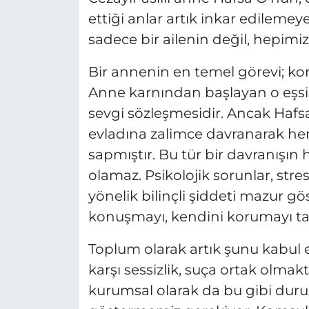
ettiği anlar artık inkar edilemey
sadece bir ailenin değil, hepimizi
Bir annenin en temel görevi; ko
Anne karnından başlayan o eşsi
sevgi sözleşmesidir. Ancak Hafsa
evladına zalimce davranarak he
sapmıştır. Bu tür bir davranışın 
olamaz. Psikolojik sorunlar, stres 
yönelik bilinçli şiddeti mazur g
konuşmayı, kendini korumayı t
Toplum olarak artık şunu kabul e
karşı sessizlik, suça ortak olmakt
kurumsal olarak da bu gibi durum