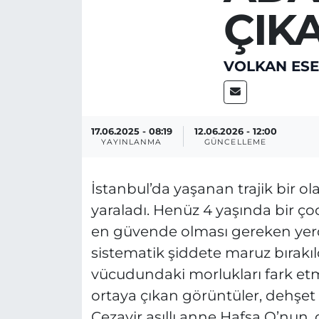
ÇIK
VOLKAN ES
17.06.2025 - 08:19
12.06.2026 - 12:00
YAYINLANMA
GÜNCELLEME
İstanbul’da yaşanan trajik bir o
yaraladı. Henüz 4 yaşında bir ç
en güvende olması gereken yerd
sistematik şiddete maruz bırakıl
vücudundaki morlukları fark etme
ortaya çıkan görüntüler, dehşet 
Cezayir asıllı anne Hafsa O’nun