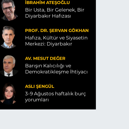
İBRAHIM ATEŞOĞLU
Bir Usta, Bir Gelenek, Bir
Diyarbakır Hafızası
PROF. DR. ŞERVAN GÖKHAN
Hafıza, Kültür ve Siyasetin
Merkezi: Diyarbakır
AV. MESUT DEĞER
Barışın Kalıcılığı ve
Demokratikleşme İhtiyacı
ASLI ŞENGÜL
3-9 Ağustos haftalık burç
yorumları