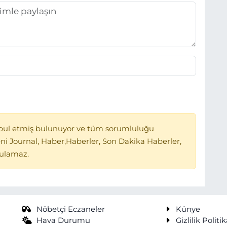
bul etmiş bulunuyor ve tüm sorumluluğu
ni Journal, Haber,Haberler, Son Dakika Haberler,
tulamaz.
Nöbetçi Eczaneler
Künye
Hava Durumu
Gizlilik Politik