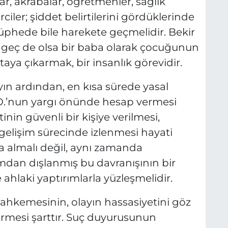
, akrabalar, öğretmenler, sağlık
rciler; şiddet belirtilerini gördüklerinde
şüphede bile harekete geçmelidir. Bekir
r geç de olsa bir baba olarak çocuğunun
aya çıkarmak, bir insanlık görevidir.
ın ardından, en kısa sürede yasal
 O.’nun yargı önünde hesap vermesi
in güvenli bir kişiye verilmesi,
gelişim sürecinde izlenmesi hayati
a almalı değil, aynı zamanda
dan dışlanmış bu davranışının bir
 ahlaki yaptırımlarla yüzleşmelidir.
e mahkemesinin, olayın hassasiyetini göz
ermesi şarttır. Suç duyurusunun