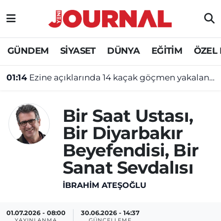
GÜNDEM
Nöbetçi Eczaneler
GÜNDEM
SİYASET
DÜNYA
EĞİTİM
ÖZEL
SİYASET
Hava Durumu
01:14
Ezine açıklarında 14 kaçak göçmen yakalandı
SAĞLIK
Trafik Durumu
Bir Saat Ustası,
DÜNYA
Süper Lig Puan Durumu ve Fikstür
Bir Diyarbakır
EĞİTİM
Tüm Manşetler
Beyefendisi, Bir
Sanat Sevdalısı
ÖZEL HABER
Son Dakika Haberleri
İBRAHIM ATEŞOĞLU
Haber Arşivi
01.07.2026 - 08:00
30.06.2026 - 14:37
YAYINLANMA
GÜNCELLEME