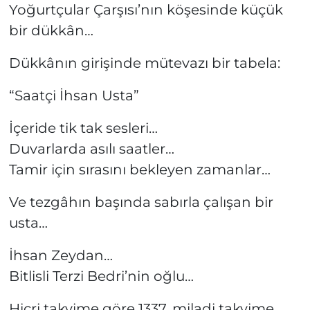
Yoğurtçular Çarşısı’nın köşesinde küçük
bir dükkân…
Dükkânın girişinde mütevazı bir tabela:
“Saatçi İhsan Usta”
İçeride tik tak sesleri…
Duvarlarda asılı saatler…
Tamir için sırasını bekleyen zamanlar…
Ve tezgâhın başında sabırla çalışan bir
usta…
İhsan Zeydan…
Bitlisli Terzi Bedri’nin oğlu…
Hicri takvime göre 1337, miladi takvime