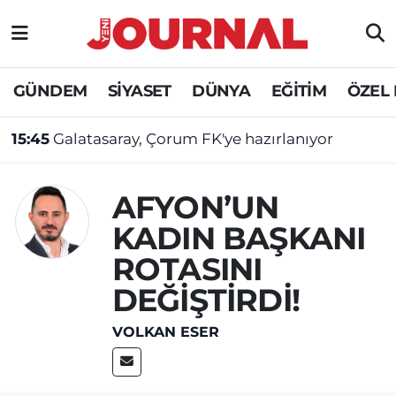
GÜNDEM
Nöbetçi Eczaneler
GÜNDEM
SİYASET
DÜNYA
EĞİTİM
ÖZEL
SİYASET
Hava Durumu
15:45
Galatasaray, Çorum FK'ye hazırlanıyor
SAĞLIK
Trafik Durumu
AFYON’UN
DÜNYA
Süper Lig Puan Durumu ve Fikstür
KADIN BAŞKANI
EĞİTİM
Tüm Manşetler
ROTASINI
DEĞİŞTİRDİ!
ÖZEL HABER
Son Dakika Haberleri
VOLKAN ESER
Haber Arşivi