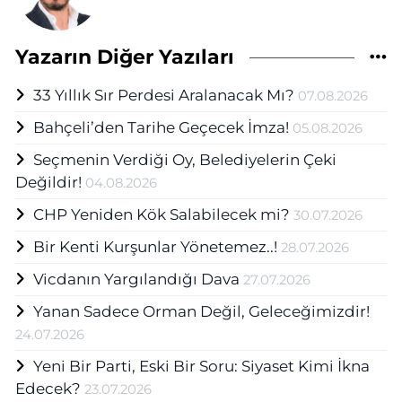
Yazarın Diğer Yazıları
33 Yıllık Sır Perdesi Aralanacak Mı?
07.08.2026
Bahçeli’den Tarihe Geçecek İmza!
05.08.2026
Seçmenin Verdiği Oy, Belediyelerin Çeki
Değildir!
04.08.2026
CHP Yeniden Kök Salabilecek mi?
30.07.2026
Bir Kenti Kurşunlar Yönetemez..!
28.07.2026
Vicdanın Yargılandığı Dava
27.07.2026
Yanan Sadece Orman Değil, Geleceğimizdir!
24.07.2026
Yeni Bir Parti, Eski Bir Soru: Siyaset Kimi İkna
Edecek?
23.07.2026