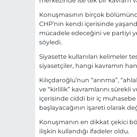
merkezinde ise tek bir kavram va
Konuşmasının birçok bölümünde 
CHP’nin kendi içerisinde yaşand
mücadele edeceğini ve partiyi y
söyledi.
Siyasette kullanılan kelimeler tes
siyasetçiler, hangi kavramın hangi
Kılıçdaroğlu’nun “arınma”, “ahla
ve “kirlilik” kavramlarını sürek
içerisinde ciddi bir iç muhase
başlayacağının işareti olarak değe
Konuşmanın en dikkat çekici böl
ilişkin kullandığı ifadeler oldu.