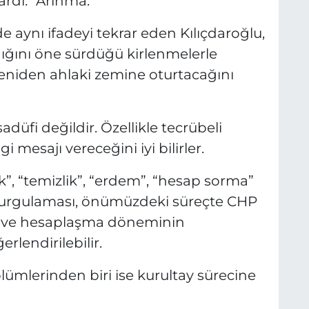
rdı: “Arınma.”
aynı ifadeyi tekrar eden Kılıçdaroğlu,
ığını öne sürdüğü kirlenmelerle
eniden ahlaki zemine oturtacağını
adüfi değildir. Özellikle tecrübeli
 mesajı vereceğini iyi bilirler.
k”, “temizlik”, “erdem”, “hesap sorma”
li vurgulaması, önümüzdeki süreçte CHP
be ve hesaplaşma döneminin
rlendirilebilir.
ümlerinden biri ise kurultay sürecine