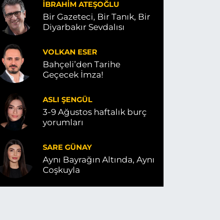
İBRAHIM ATEŞOĞLU
Bir Gazeteci, Bir Tanık, Bir
Diyarbakır Sevdalısı
VOLKAN ESER
Bahçeli’den Tarihe
Geçecek İmza!
ASLI ŞENGÜL
3-9 Ağustos haftalık burç
yorumları
SARE GÜNAY
Aynı Bayrağın Altında, Aynı
Coşkuyla