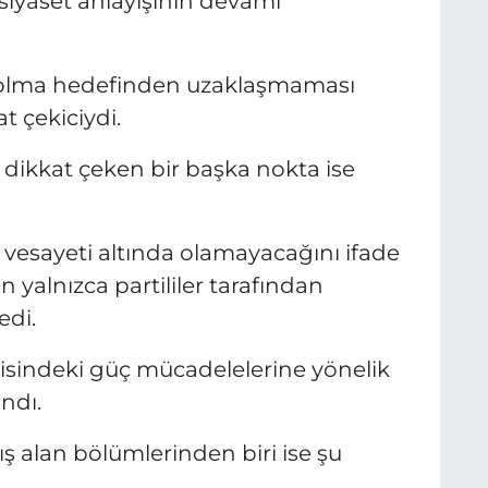
siyaset anlayışının devamı
ç olma hedefinden uzaklaşmaması
t çekiciydi.
dikkat çeken bir başka nokta ise
n vesayeti altında olamayacağını ifade
n yalnızca partililer tarafından
edi.
risindeki güç mücadelelerine yönelik
ndı.
ş alan bölümlerinden biri ise şu