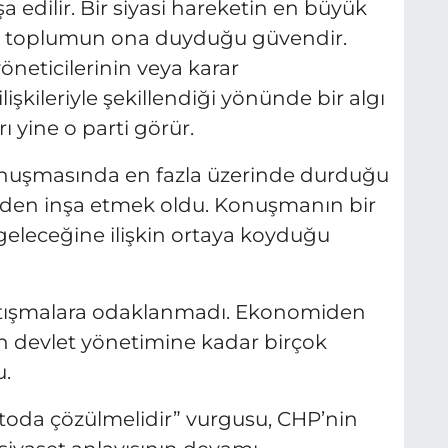
 edilir. Bir siyasi hareketin en büyük
l, toplumun ona duyduğu güvendir.
yöneticilerinin veya karar
işkileriyle şekillendiği yönünde bir algı
 yine o parti görür.
onuşmasında en fazla üzerinde durduğu
en inşa etmek oldu. Konuşmanın bir
eleceğine ilişkin ortaya koyduğu
 tartışmalara odaklanmadı. Ekonomiden
en devlet yönetimine kadar birçok
u.
toda çözülmelidir” vurgusu, CHP’nin