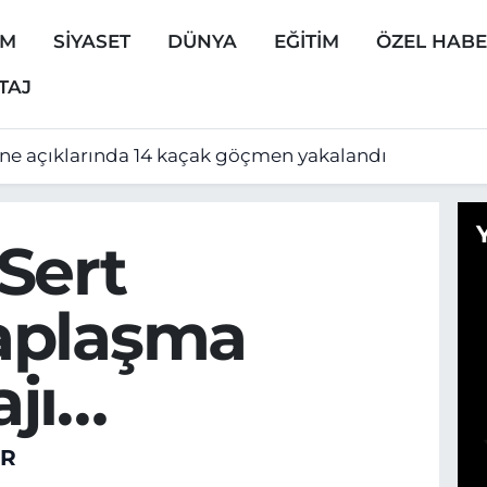
EM
SİYASET
DÜNYA
EĞİTİM
ÖZEL HAB
TAJ
ine açıklarında 14 kaçak göçmen yakalandı
Sert
aplaşma
jı…
ER