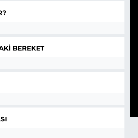
R?
AKİ BEREKET
SI