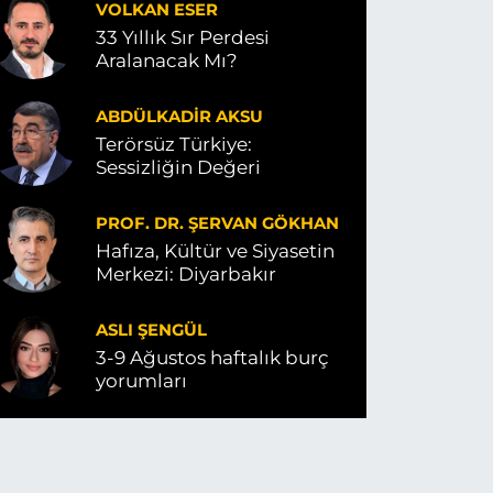
VOLKAN ESER
33 Yıllık Sır Perdesi
Aralanacak Mı?
ABDÜLKADIR AKSU
Terörsüz Türkiye:
Sessizliğin Değeri
PROF. DR. ŞERVAN GÖKHAN
Hafıza, Kültür ve Siyasetin
Merkezi: Diyarbakır
ASLI ŞENGÜL
3-9 Ağustos haftalık burç
yorumları