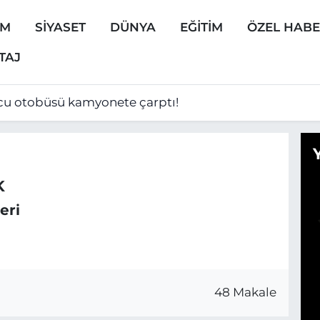
EM
SİYASET
DÜNYA
EĞİTİM
ÖZEL HAB
TAJ
cu otobüsü kamyonete çarptı!
K
eri
48 Makale