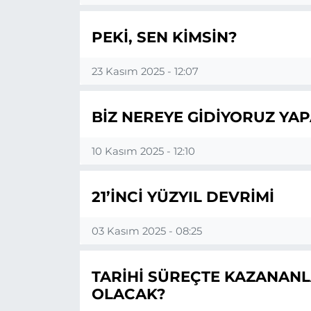
PEKİ, SEN KİMSİN?
23 Kasım 2025 - 12:07
BİZ NEREYE GİDİYORUZ YAP
10 Kasım 2025 - 12:10
21’İNCİ YÜZYIL DEVRİMİ
03 Kasım 2025 - 08:25
TARİHİ SÜREÇTE KAZANANL
OLACAK?