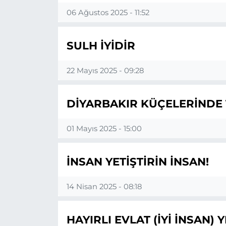
06 Ağustos 2025 - 11:52
SULH İYİDİR
22 Mayıs 2025 - 09:28
DİYARBAKIR KÜÇELERİNDE 
01 Mayıs 2025 - 15:00
İNSAN YETİŞTİRİN İNSAN!
14 Nisan 2025 - 08:18
HAYIRLI EVLAT (İYİ İNSAN) Y