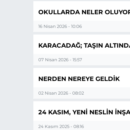
OKULLARDA NELER OLUYO
16 Nisan 2026 - 10:06
KARACADAĞ; TAŞIN ALTIND
07 Nisan 2026 - 15:57
NERDEN NEREYE GELDİK
02 Nisan 2026 - 08:02
24 KASIM, YENİ NESLİN İNŞA
24 Kasım 2025 - 08:16