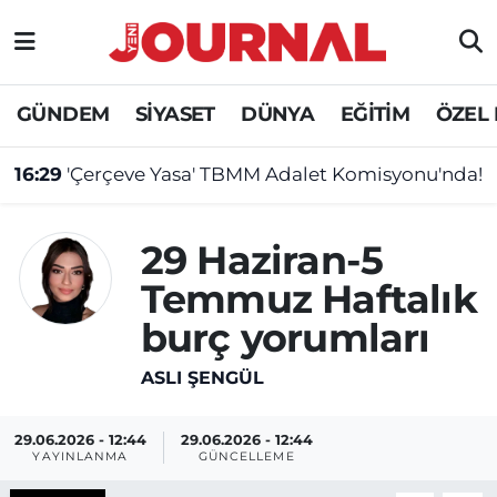
GÜNDEM
Nöbetçi Eczaneler
GÜNDEM
SİYASET
DÜNYA
EĞİTİM
ÖZEL
SİYASET
Hava Durumu
16:29
'Çerçeve Yasa' TBMM Adalet Komisyonu'nda!
SAĞLIK
Trafik Durumu
29 Haziran-5
DÜNYA
Süper Lig Puan Durumu ve Fikstür
Temmuz Haftalık
EĞİTİM
Tüm Manşetler
burç yorumları
ÖZEL HABER
Son Dakika Haberleri
ASLI ŞENGÜL
Haber Arşivi
29.06.2026 - 12:44
29.06.2026 - 12:44
YAYINLANMA
GÜNCELLEME