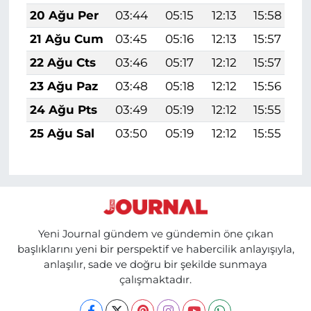
20 Ağu Per
03:44
05:15
12:13
15:58
1
21 Ağu Cum
03:45
05:16
12:13
15:57
1
22 Ağu Cts
03:46
05:17
12:12
15:57
1
23 Ağu Paz
03:48
05:18
12:12
15:56
1
24 Ağu Pts
03:49
05:19
12:12
15:55
1
25 Ağu Sal
03:50
05:19
12:12
15:55
1
Yeni Journal gündem ve gündemin öne çıkan
başlıklarını yeni bir perspektif ve habercilik anlayışıyla,
anlaşılır, sade ve doğru bir şekilde sunmaya
çalışmaktadır.