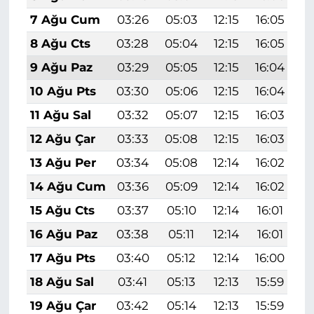
7 Ağu Cum
03:26
05:03
12:15
16:05
1
8 Ağu Cts
03:28
05:04
12:15
16:05
1
9 Ağu Paz
03:29
05:05
12:15
16:04
1
10 Ağu Pts
03:30
05:06
12:15
16:04
1
11 Ağu Sal
03:32
05:07
12:15
16:03
1
12 Ağu Çar
03:33
05:08
12:15
16:03
1
13 Ağu Per
03:34
05:08
12:14
16:02
1
14 Ağu Cum
03:36
05:09
12:14
16:02
1
15 Ağu Cts
03:37
05:10
12:14
16:01
1
16 Ağu Paz
03:38
05:11
12:14
16:01
1
17 Ağu Pts
03:40
05:12
12:14
16:00
1
18 Ağu Sal
03:41
05:13
12:13
15:59
1
19 Ağu Çar
03:42
05:14
12:13
15:59
1