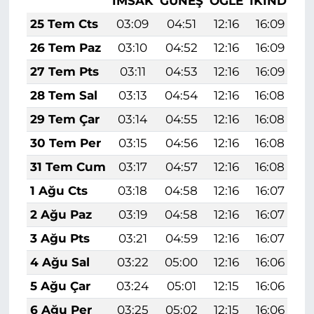
İMSAK
GÜNEŞ
ÖĞLE
İKINDI
A
25 Tem Cts
03:09
04:51
12:16
16:09
1
26 Tem Paz
03:10
04:52
12:16
16:09
1
27 Tem Pts
03:11
04:53
12:16
16:09
1
28 Tem Sal
03:13
04:54
12:16
16:08
1
29 Tem Çar
03:14
04:55
12:16
16:08
1
30 Tem Per
03:15
04:56
12:16
16:08
1
31 Tem Cum
03:17
04:57
12:16
16:08
1
1 Ağu Cts
03:18
04:58
12:16
16:07
1
2 Ağu Paz
03:19
04:58
12:16
16:07
1
3 Ağu Pts
03:21
04:59
12:16
16:07
1
4 Ağu Sal
03:22
05:00
12:16
16:06
1
5 Ağu Çar
03:24
05:01
12:15
16:06
1
6 Ağu Per
03:25
05:02
12:15
16:06
1