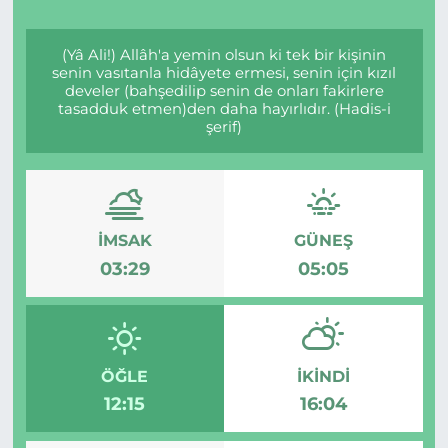
(Yâ Ali!) Allâh'a yemin olsun ki tek bir kişinin
senin vasıtanla hidâyete ermesi, senin için kızıl
develer (bahşedilip senin de onları fakirlere
tasadduk etmen)den daha hayırlıdır. (Hadis-i
şerif)
İMSAK
GÜNEŞ
03:29
05:05
ÖĞLE
İKINDI
12:15
16:04