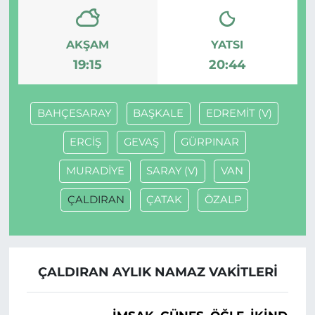
AKŞAM
YATSI
19:15
20:44
BAHÇESARAY
BAŞKALE
EDREMİT (V)
ERCİŞ
GEVAŞ
GÜRPINAR
MURADİYE
SARAY (V)
VAN
ÇALDIRAN
ÇATAK
ÖZALP
ÇALDIRAN AYLIK NAMAZ VAKITLERI