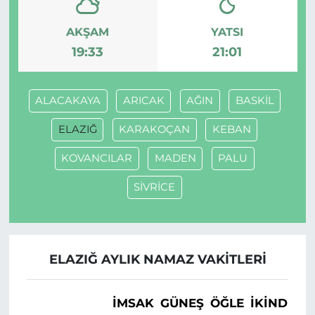
AKŞAM
YATSI
19:33
21:01
ALACAKAYA
ARICAK
AĞIN
BASKİL
ELAZIĞ
KARAKOÇAN
KEBAN
KOVANCILAR
MADEN
PALU
SİVRİCE
ELAZIĞ AYLIK NAMAZ VAKITLERI
İMSAK
GÜNEŞ
ÖĞLE
İKINDI
A