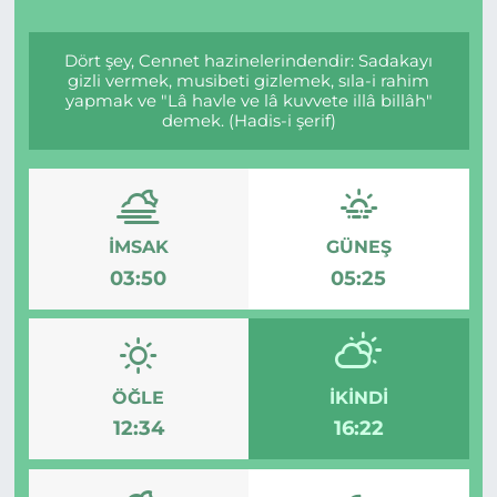
Dört şey, Cennet hazinelerindendir: Sadakayı
gizli vermek, musibeti gizlemek, sıla-i rahim
yapmak ve "Lâ havle ve lâ kuvvete illâ billâh"
demek. (Hadis-i şerif)
İMSAK
GÜNEŞ
03:50
05:25
ÖĞLE
İKINDI
12:34
16:22