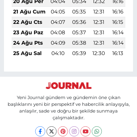
20 Ağu Per
04:04
05:34
12:32
16:16
1
21 Ağu Cum
04:05
05:35
12:31
16:16
1
22 Ağu Cts
04:07
05:36
12:31
16:15
1
23 Ağu Paz
04:08
05:37
12:31
16:14
1
24 Ağu Pts
04:09
05:38
12:31
16:14
1
25 Ağu Sal
04:10
05:39
12:30
16:13
1
Yeni Journal gündem ve gündemin öne çıkan
başlıklarını yeni bir perspektif ve habercilik anlayışıyla,
anlaşılır, sade ve doğru bir şekilde sunmaya
çalışmaktadır.