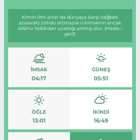
Kimin ilmi artar da dünyaya karşı (rağbeti
azalarak) zühdü artmazsa o kimsenin ancak
Allâhü Teâlâ'dan uzaklığı artmış olur. (Hadis-i
şerif)
İMSAK
GÜNEŞ
04:17
05:51
ÖĞLE
İKINDI
13:01
16:49