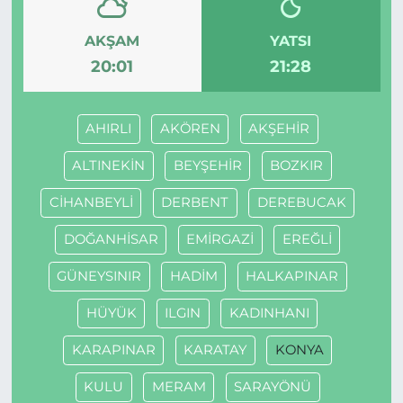
AKŞAM
YATSI
20:01
21:28
AHIRLI
AKÖREN
AKŞEHİR
ALTINEKİN
BEYŞEHİR
BOZKIR
CİHANBEYLİ
DERBENT
DEREBUCAK
DOĞANHİSAR
EMİRGAZİ
EREĞLİ
GÜNEYSINIR
HADİM
HALKAPINAR
HÜYÜK
ILGIN
KADINHANI
KARAPINAR
KARATAY
KONYA
KULU
MERAM
SARAYÖNÜ