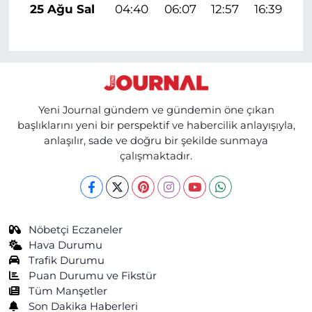
25 Ağu Sal
04:40
06:07
12:57
16:39
1
Yeni Journal gündem ve gündemin öne çıkan
başlıklarını yeni bir perspektif ve habercilik anlayışıyla,
anlaşılır, sade ve doğru bir şekilde sunmaya
çalışmaktadır.
Nöbetçi Eczaneler
Hava Durumu
Trafik Durumu
Puan Durumu ve Fikstür
Tüm Manşetler
Son Dakika Haberleri