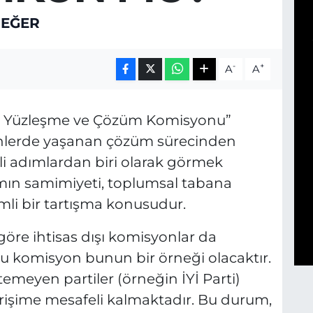
DEĞER
-
+
A
A
örle Yüzleşme ve Çözüm Komisyonu”
ünlerde yaşanan çözüm sürecinden
 adımlardan biri olarak görmek
ın samimiyeti, toplumsal tabana
emli bir tartışma konusudur.
öre ihtisas dışı komisyonlar da
bu komisyon bunun bir örneği olacaktır.
meyen partiler (örneğin İYİ Parti)
girişime mesafeli kalmaktadır. Bu durum,