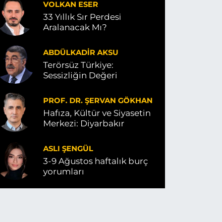
VOLKAN ESER
33 Yıllık Sır Perdesi
Aralanacak Mı?
ABDÜLKADIR AKSU
Terörsüz Türkiye:
Sessizliğin Değeri
PROF. DR. ŞERVAN GÖKHAN
Hafıza, Kültür ve Siyasetin
Merkezi: Diyarbakır
ASLI ŞENGÜL
3-9 Ağustos haftalık burç
yorumları