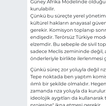
Güney Afrika Modelinde olduğu
kurulabilir.
Çünkü bu süreçte yerel yönetiml
kültürel hakların anayasal güven
gerekir. Komisyon toplanıp sonr
endişedir. Terörsüz Türkiye mod
elzemdir. Bu sebeple de sivil t
sadece Meclis zemininde değil,
önderleriyle birlikte ilerlenmesi 
Çünkü süreç zor yoluyla değil rıza
Tepe noktada ben yaptım komisy
ılımlı bir şekilde olmalıdır. Hege
zamanda rıza yoluyla da kurulur. 
ideolojik aygıtları da kullanarak
projesine" ikna etmesi gerekir.