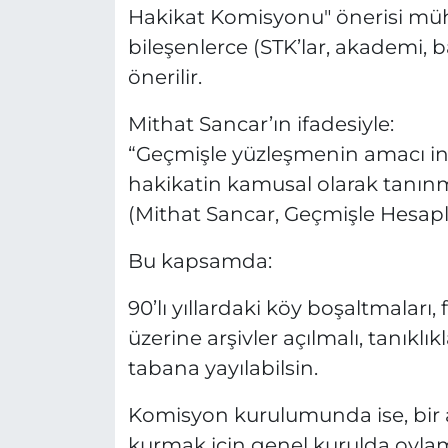
Hakikat Komisyonu" önerisi müh
bileşenlerce (STK’lar, akademi, 
önerilir.
Mithat Sancar’ın ifadesiyle:
“Geçmişle yüzleşmenin amacı inti
hakikatin kamusal olarak tanı
(Mithat Sancar, Geçmişle Hesapl
Bu kapsamda:
90’lı yıllardaki köy boşaltmaları, 
üzerine arşivler açılmalı, tanıkl
tabana yayılabilsin.
Komisyon kurulumunda ise, bir
kurmak için genel kurulda oylama