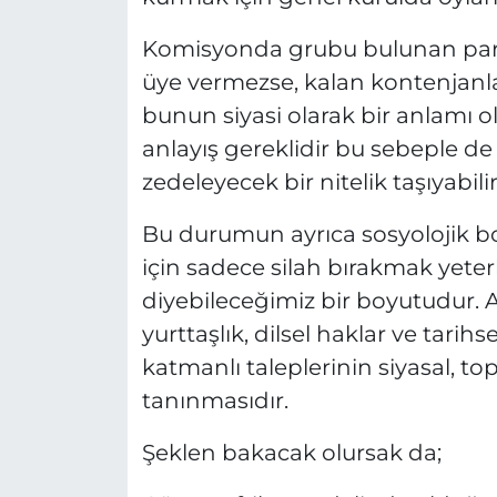
Komisyonda grubu bulunan partil
üye vermezse, kalan kontenjanlar 
bunun siyasi olarak bir anlamı o
anlayış gereklidir bu sebeple de İ
zedeleyecek bir nitelik taşıyabilir
Bu durumun ayrıca sosyolojik b
için sadece silah bırakmak yeter
diyebileceğimiz bir boyutudur. Ası
yurttaşlık, dilsel haklar ve tarih
katmanlı taleplerinin siyasal, t
tanınmasıdır.
Şeklen bakacak olursak da;