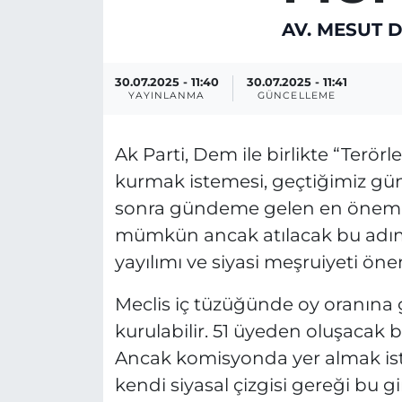
AV. MESUT 
30.07.2025 - 11:40
30.07.2025 - 11:41
YAYINLANMA
GÜNCELLEME
Ak Parti, Dem ile birlikte “Ter
kurmak istemesi, geçtiğimiz g
sonra gündeme gelen en önemli
mümkün ancak atılacak bu adım
yayılımı ve siyasi meşruiyeti ön
Meclis iç tüzüğünde oy oranına g
kurulabilir. 51 üyeden oluşacak 
Ancak komisyonda yer almak iste
kendi siyasal çizgisi gereği bu 