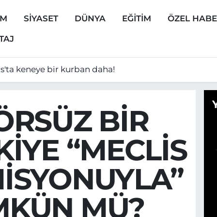
EM
SİYASET
DÜNYA
EĞİTİM
ÖZEL HAB
TAJ
as'ta keneye bir kurban daha!
ÖRSÜZ BİR
KİYE “MECLİS
İSYONUYLA”
KÜN MÜ?