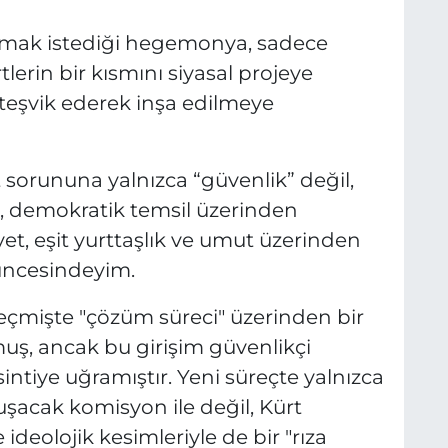
rmak istediği hegemonya, sadece
rtlerin bir kısmını siyasal projeye
 teşvik ederek inşa edilmeye
sorununa yalnızca “güvenlik” değil,
a, demokratik temsil üzerinden
yet, eşit yurttaşlık ve umut üzerinden
şüncesindeyim.
eçmişte "çözüm süreci" üzerinden bir
ş, ancak bu girişim güvenlikçi
ntiye uğramıştır. Yeni süreçte yalnızca
luşacak komisyon ile değil, Kürt
 ideolojik kesimleriyle de bir "rıza