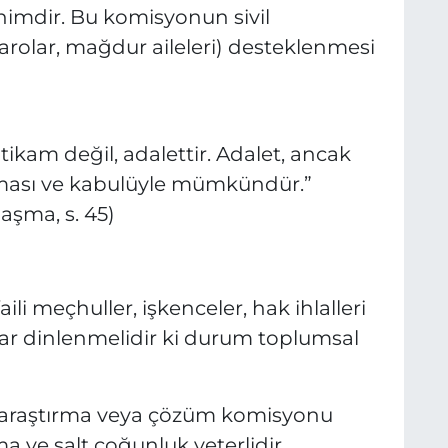
imdir. Bu komisyonun sivil
barolar, mağdur aileleri) desteklenmesi
kam değil, adalettir. Adalet, ancak
nması ve kabulüyle mümkündür.”
aşma, s. 45)
faili meçhuller, işkenceler, hak ihlalleri
ıklar dinlenmelidir ki durum toplumsal
 araştırma veya çözüm komisyonu
 ve salt çoğunluk yeterlidir.