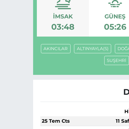
İMSAK
GÜNEŞ
03:48
05:26
AKINCILAR
ALTINYAYLA(S)
DOĞ
SUŞEHRİ
D
H
25 Tem Cts
11 Sa