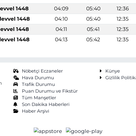
levvel 1448
04:09
05:40
12:36
levvel 1448
04:10
05:40
12:35
levvel 1448
04:11
05:41
12:35
levvel 1448
04:13
05:42
12:35
Nöbetçi Eczaneler
Künye
Hava Durumu
Gizlilik Politik
n
Trafik Durumu
Puan Durumu ve Fikstür
Tüm Manşetler
Son Dakika Haberleri
Haber Arşivi