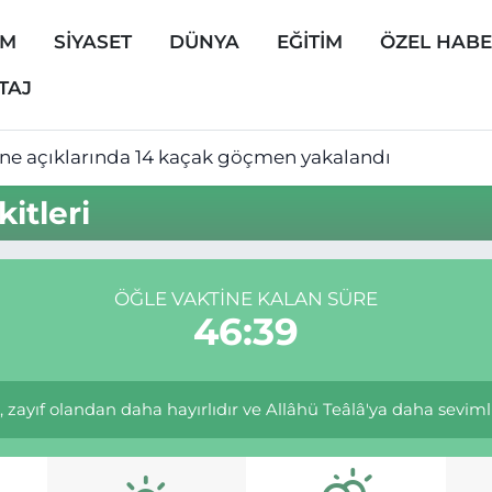
EM
SİYASET
DÜNYA
EĞİTİM
ÖZEL HAB
TAJ
ine açıklarında 14 kaçak göçmen yakalandı
itleri
ÖĞLE VAKTINE KALAN SÜRE
46:39
zayıf olandan daha hayırlıdır ve Allâhü Teâlâ'ya daha sevimlidi