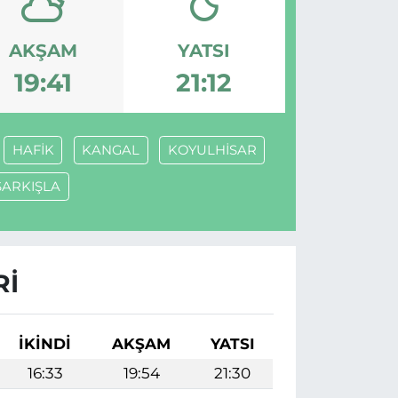
AKŞAM
YATSI
19:41
21:12
HAFİK
KANGAL
KOYULHİSAR
ŞARKIŞLA
RI
İKINDI
AKŞAM
YATSI
16:33
19:54
21:30