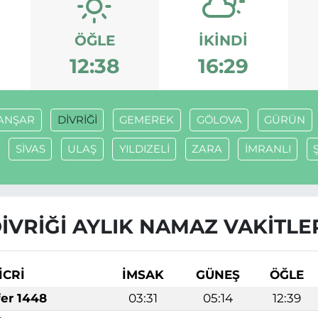
ÖĞLE
İKINDI
12:38
16:29
ANŞAR
DİVRİĞİ
GEMEREK
GÖLOVA
GÜRÜN
SİVAS
ULAŞ
YILDIZELİ
ZARA
İMRANLI
İVRİĞİ AYLIK NAMAZ VAKITLE
İCRİ
İMSAK
GÜNEŞ
ÖĞLE
fer 1448
03:31
05:14
12:39