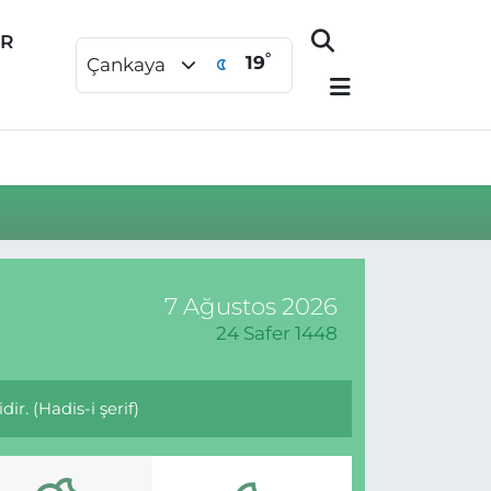
ER
°
19
Çankaya
7 Ağustos 2026
24 Safer 1448
r. (Hadis-i şerif)