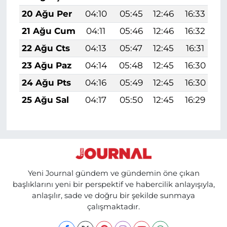
20 Ağu Per
04:10
05:45
12:46
16:33
1
21 Ağu Cum
04:11
05:46
12:46
16:32
1
22 Ağu Cts
04:13
05:47
12:45
16:31
1
23 Ağu Paz
04:14
05:48
12:45
16:30
1
24 Ağu Pts
04:16
05:49
12:45
16:30
1
25 Ağu Sal
04:17
05:50
12:45
16:29
1
Yeni Journal gündem ve gündemin öne çıkan
başlıklarını yeni bir perspektif ve habercilik anlayışıyla,
anlaşılır, sade ve doğru bir şekilde sunmaya
çalışmaktadır.