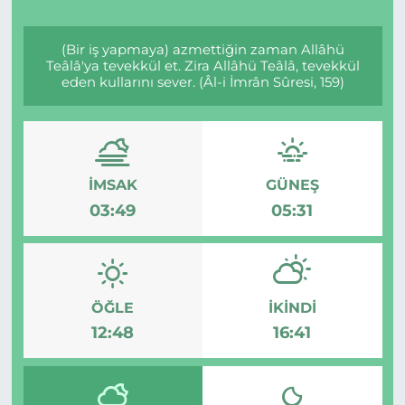
(Bir iş yapmaya) azmettiğin zaman Allâhü
Teâlâ'ya tevekkül et. Zira Allâhü Teâlâ, tevekkül
eden kullarını sever. (Âl-i İmrân Sûresi, 159)
İMSAK
GÜNEŞ
03:49
05:31
ÖĞLE
İKINDI
12:48
16:41