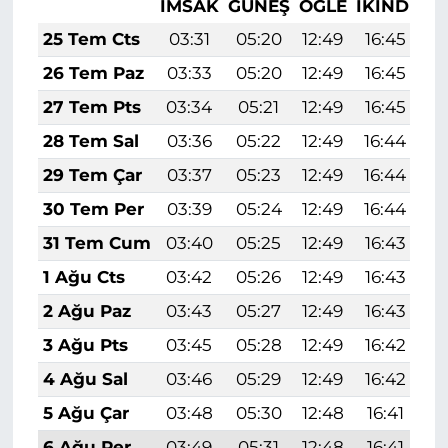
İMSAK
GÜNEŞ
ÖĞLE
İKINDI
A
25 Tem Cts
03:31
05:20
12:49
16:45
2
26 Tem Paz
03:33
05:20
12:49
16:45
2
27 Tem Pts
03:34
05:21
12:49
16:45
2
28 Tem Sal
03:36
05:22
12:49
16:44
2
29 Tem Çar
03:37
05:23
12:49
16:44
2
30 Tem Per
03:39
05:24
12:49
16:44
2
31 Tem Cum
03:40
05:25
12:49
16:43
2
1 Ağu Cts
03:42
05:26
12:49
16:43
2
2 Ağu Paz
03:43
05:27
12:49
16:43
2
3 Ağu Pts
03:45
05:28
12:49
16:42
1
4 Ağu Sal
03:46
05:29
12:49
16:42
1
5 Ağu Çar
03:48
05:30
12:48
16:41
1
6 Ağu Per
03:49
05:31
12:48
16:41
1