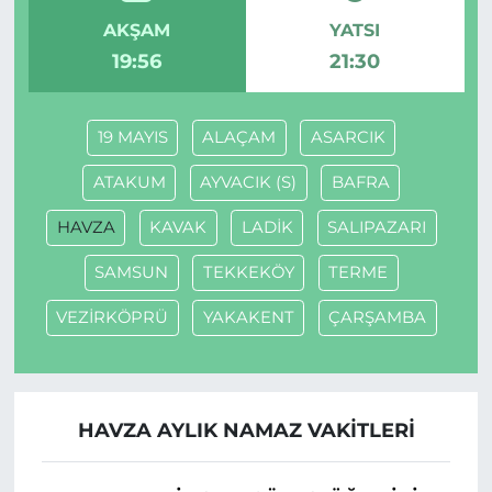
AKŞAM
YATSI
19:56
21:30
19 MAYIS
ALAÇAM
ASARCIK
ATAKUM
AYVACIK (S)
BAFRA
HAVZA
KAVAK
LADİK
SALIPAZARI
SAMSUN
TEKKEKÖY
TERME
VEZİRKÖPRÜ
YAKAKENT
ÇARŞAMBA
HAVZA AYLIK NAMAZ VAKITLERI