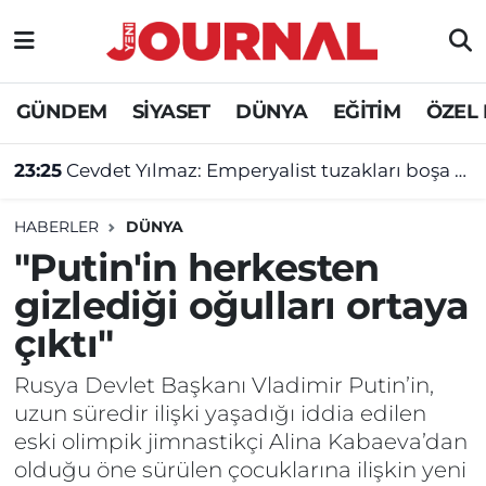
GÜNDEM
Nöbetçi Eczaneler
GÜNDEM
SİYASET
DÜNYA
EĞİTİM
ÖZEL
SİYASET
Hava Durumu
23:25
Cevdet Yılmaz: Emperyalist tuzakları boşa çıkarmaya devam edeceğiz
SAĞLIK
Trafik Durumu
HABERLER
DÜNYA
DÜNYA
Süper Lig Puan Durumu ve Fikstür
"Putin'in herkesten
gizlediği oğulları ortaya
EĞİTİM
Tüm Manşetler
çıktı"
ÖZEL HABER
Son Dakika Haberleri
Rusya Devlet Başkanı Vladimir Putin’in,
uzun süredir ilişki yaşadığı iddia edilen
Haber Arşivi
eski olimpik jimnastikçi Alina Kabaeva’dan
olduğu öne sürülen çocuklarına ilişkin yeni