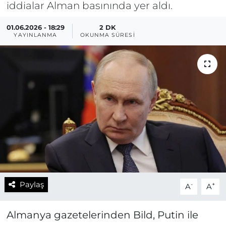
iddialar Alman basınında yer aldı.
01.06.2026 - 18:29
2 DK
YAYINLANMA
OKUNMA SÜRESI
Paylaş
-
+
A
A
Almanya gazetelerinden Bild, Putin ile