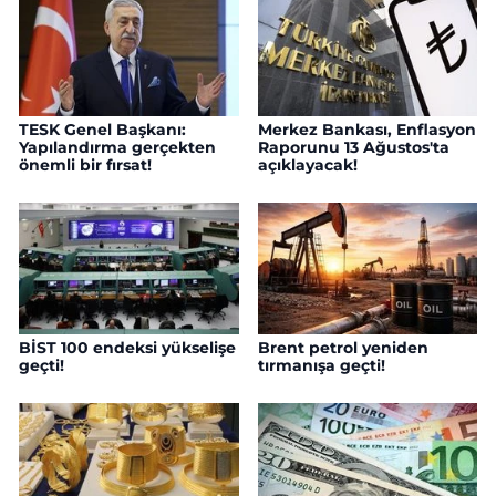
TESK Genel Başkanı:
Merkez Bankası, Enflasyon
Yapılandırma gerçekten
Raporunu 13 Ağustos'ta
önemli bir fırsat!
açıklayacak!
BİST 100 endeksi yükselişe
Brent petrol yeniden
geçti!
tırmanışa geçti!