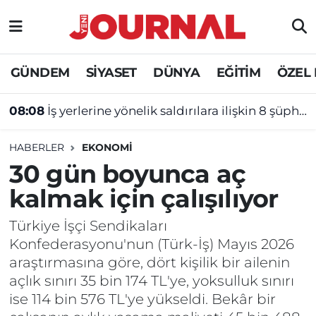
GÜNDEM
Nöbetçi Eczaneler
GÜNDEM
SİYASET
DÜNYA
EĞİTİM
ÖZEL
SİYASET
Hava Durumu
08:08
İş yerlerine yönelik saldırılara ilişkin 8 şüpheli tutuklandı
SAĞLIK
Trafik Durumu
HABERLER
EKONOMİ
DÜNYA
Süper Lig Puan Durumu ve Fikstür
30 gün boyunca aç
kalmak için çalışılıyor
EĞİTİM
Tüm Manşetler
Türkiye İşçi Sendikaları
ÖZEL HABER
Son Dakika Haberleri
Konfederasyonu'nun (Türk-İş) Mayıs 2026
araştırmasına göre, dört kişilik bir ailenin
Haber Arşivi
açlık sınırı 35 bin 174 TL'ye, yoksulluk sınırı
ise 114 bin 576 TL'ye yükseldi. Bekâr bir