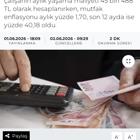
çalışanın aylık yaşama maliyeti 45 bin 488
TL olarak hesaplanırken, mutfak
enflasyonu aylık yüzde 1,70, son 12 ayda ise
yüzde 40,18 oldu.
01.06.2026 - 18:09
02.06.2026 - 09:29
2 DK
YAYINLANMA
GÜNCELLEME
OKUNMA SÜRESI
Paylaş
-
+
A
A