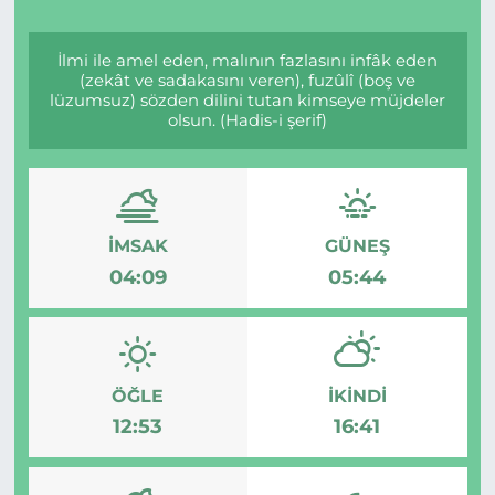
İlmi ile amel eden, malının fazlasını infâk eden
(zekât ve sadakasını veren), fuzûlî (boş ve
lüzumsuz) sözden dilini tutan kimseye müjdeler
olsun. (Hadis-i şerif)
İMSAK
GÜNEŞ
04:09
05:44
ÖĞLE
İKINDI
12:53
16:41