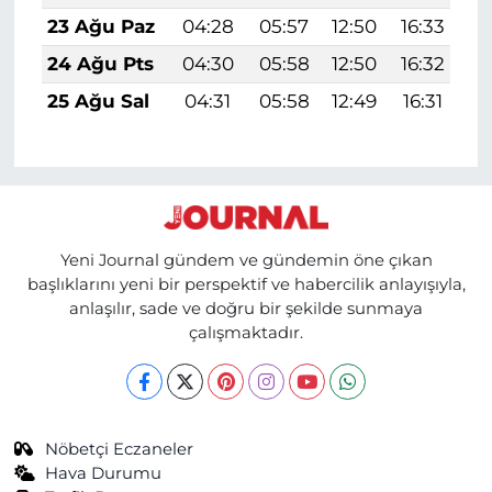
23 Ağu Paz
04:28
05:57
12:50
16:33
1
24 Ağu Pts
04:30
05:58
12:50
16:32
1
25 Ağu Sal
04:31
05:58
12:49
16:31
1
Yeni Journal gündem ve gündemin öne çıkan
başlıklarını yeni bir perspektif ve habercilik anlayışıyla,
anlaşılır, sade ve doğru bir şekilde sunmaya
çalışmaktadır.
Nöbetçi Eczaneler
Hava Durumu