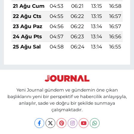
21 Ağu Cum
04:53
06:21
13:15
16:58
1
22 Ağu Cts
04:55
06:22
13:15
16:57
1
23 Ağu Paz
04:56
06:22
13:14
16:57
1
24 Ağu Pts
04:57
06:23
13:14
16:56
1
25 Ağu Sal
04:58
06:24
13:14
16:55
1
Yeni Journal gündem ve gündemin öne çıkan
başlıklarını yeni bir perspektif ve habercilik anlayışıyla,
anlaşılır, sade ve doğru bir şekilde sunmaya
çalışmaktadır.