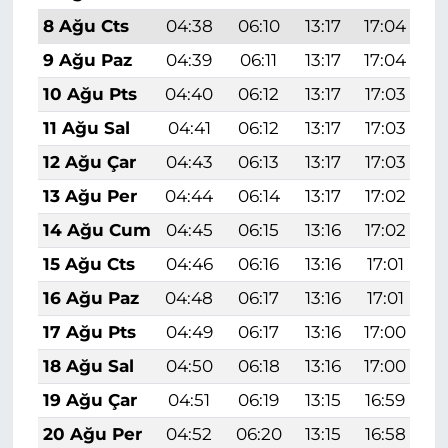
8 Ağu Cts
04:38
06:10
13:17
17:04
2
9 Ağu Paz
04:39
06:11
13:17
17:04
2
10 Ağu Pts
04:40
06:12
13:17
17:03
2
11 Ağu Sal
04:41
06:12
13:17
17:03
2
12 Ağu Çar
04:43
06:13
13:17
17:03
2
13 Ağu Per
04:44
06:14
13:17
17:02
2
14 Ağu Cum
04:45
06:15
13:16
17:02
2
15 Ağu Cts
04:46
06:16
13:16
17:01
2
16 Ağu Paz
04:48
06:17
13:16
17:01
2
17 Ağu Pts
04:49
06:17
13:16
17:00
2
18 Ağu Sal
04:50
06:18
13:16
17:00
2
19 Ağu Çar
04:51
06:19
13:15
16:59
2
20 Ağu Per
04:52
06:20
13:15
16:58
2