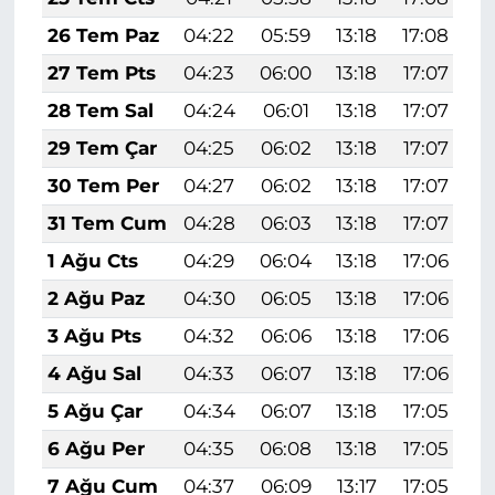
26 Tem Paz
04:22
05:59
13:18
17:08
2
27 Tem Pts
04:23
06:00
13:18
17:07
2
28 Tem Sal
04:24
06:01
13:18
17:07
2
29 Tem Çar
04:25
06:02
13:18
17:07
2
30 Tem Per
04:27
06:02
13:18
17:07
2
31 Tem Cum
04:28
06:03
13:18
17:07
2
1 Ağu Cts
04:29
06:04
13:18
17:06
2
2 Ağu Paz
04:30
06:05
13:18
17:06
2
3 Ağu Pts
04:32
06:06
13:18
17:06
2
4 Ağu Sal
04:33
06:07
13:18
17:06
2
5 Ağu Çar
04:34
06:07
13:18
17:05
2
6 Ağu Per
04:35
06:08
13:18
17:05
2
7 Ağu Cum
04:37
06:09
13:17
17:05
2