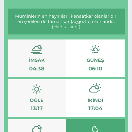
Müminlerin en hayırlıları, kanaatkâr olanlarıdır,
en şerlileri de tamahkâr (açgözlü) olanlarıdır.
(Hadis-i şerif)
İMSAK
GÜNEŞ
04:38
06:10
ÖĞLE
İKINDI
13:17
17:04