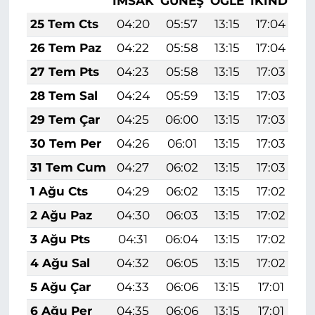
İMSAK
GÜNEŞ
ÖĞLE
İKINDI
A
25 Tem Cts
04:20
05:57
13:15
17:04
2
26 Tem Paz
04:22
05:58
13:15
17:04
2
27 Tem Pts
04:23
05:58
13:15
17:03
2
28 Tem Sal
04:24
05:59
13:15
17:03
2
29 Tem Çar
04:25
06:00
13:15
17:03
2
30 Tem Per
04:26
06:01
13:15
17:03
2
31 Tem Cum
04:27
06:02
13:15
17:03
2
1 Ağu Cts
04:29
06:02
13:15
17:02
2
2 Ağu Paz
04:30
06:03
13:15
17:02
2
3 Ağu Pts
04:31
06:04
13:15
17:02
2
4 Ağu Sal
04:32
06:05
13:15
17:02
2
5 Ağu Çar
04:33
06:06
13:15
17:01
2
6 Ağu Per
04:35
06:06
13:15
17:01
2