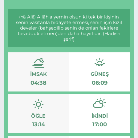
(Yâ Ali!) Allâh'a yemin olsun ki tek bir kişinin
senin vasıtanla hidâyete ermesi, senin için kızıl
develer (bahşedilip senin de onları fakirlere
tasadduk etmen)den daha hayırlıdır. (Hadis-i
şerif)
İMSAK
GÜNEŞ
04:38
06:09
ÖĞLE
İKINDI
13:14
17:00