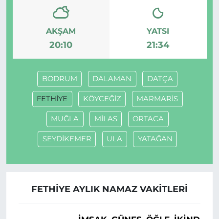
AKŞAM
YATSI
20:10
21:34
BODRUM
DALAMAN
DATÇA
FETHİYE
KÖYCEĞİZ
MARMARİS
MUĞLA
MİLAS
ORTACA
SEYDİKEMER
ULA
YATAĞAN
FETHİYE AYLIK NAMAZ VAKITLERI