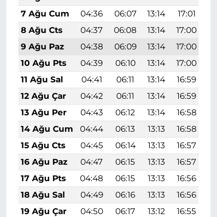
7 Ağu Cum
04:36
06:07
13:14
17:01
2
8 Ağu Cts
04:37
06:08
13:14
17:00
2
9 Ağu Paz
04:38
06:09
13:14
17:00
2
10 Ağu Pts
04:39
06:10
13:14
17:00
2
11 Ağu Sal
04:41
06:11
13:14
16:59
2
12 Ağu Çar
04:42
06:11
13:14
16:59
2
13 Ağu Per
04:43
06:12
13:14
16:58
2
14 Ağu Cum
04:44
06:13
13:13
16:58
2
15 Ağu Cts
04:45
06:14
13:13
16:57
2
16 Ağu Paz
04:47
06:15
13:13
16:57
2
17 Ağu Pts
04:48
06:15
13:13
16:56
2
18 Ağu Sal
04:49
06:16
13:13
16:56
1
19 Ağu Çar
04:50
06:17
13:12
16:55
1