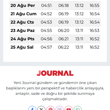
20 Ağu Per
04:51
06:18
13:12
16:55
1
21 Ağu Cum
04:52
06:19
13:12
16:54
1
22 Ağu Cts
04:53
06:19
13:12
16:54
1
23 Ağu Paz
04:55
06:20
13:11
16:53
1
24 Ağu Pts
04:56
06:21
13:11
16:52
1
25 Ağu Sal
04:57
06:22
13:11
16:52
1
Yeni Journal gündem ve gündemin öne çıkan
başlıklarını yeni bir perspektif ve habercilik anlayışıyla,
anlaşılır, sade ve doğru bir şekilde sunmaya
çalışmaktadır.