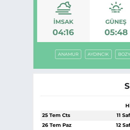
İMSAK
GÜNEŞ
04:16
05:48
ANAMUR
AYDINCIK
BOZY
S
H
25 Tem Cts
11 Sa
26 Tem Paz
12 Sa