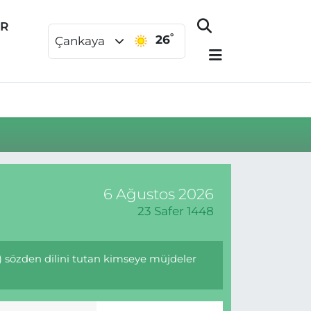
ER
°
26
Çankaya
6 Ağustos 2026
23 Safer 1448
z) sözden dilini tutan kimseye müjdeler