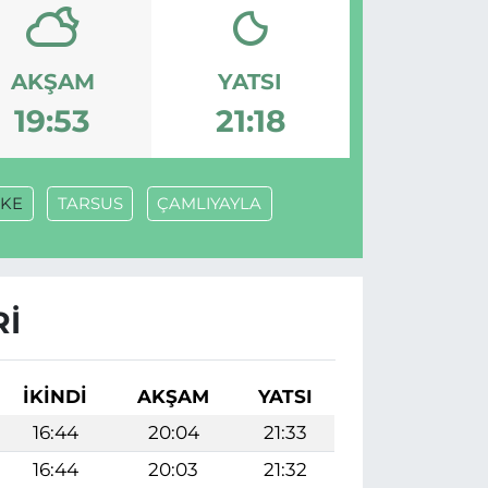
AKŞAM
YATSI
19:53
21:18
FKE
TARSUS
ÇAMLIYAYLA
RI
İKINDI
AKŞAM
YATSI
16:44
20:04
21:33
16:44
20:03
21:32