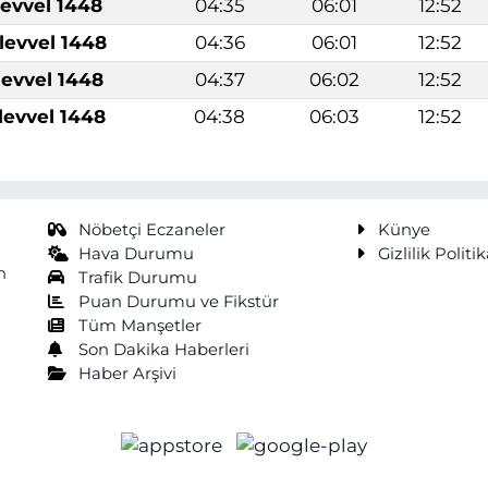
levvel 1448
04:35
06:01
12:52
levvel 1448
04:36
06:01
12:52
levvel 1448
04:37
06:02
12:52
levvel 1448
04:38
06:03
12:52
Nöbetçi Eczaneler
Künye
Hava Durumu
Gizlilik Politik
n
Trafik Durumu
Puan Durumu ve Fikstür
Tüm Manşetler
Son Dakika Haberleri
Haber Arşivi