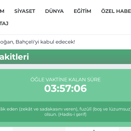
EM
SİYASET
DÜNYA
EĞİTİM
ÖZEL HAB
TAJ
oğan, Bahçeli'yi kabul edecek!
kitleri
ÖĞLE VAKTINE KALAN SÜRE
03:57:06
infâk eden (zekât ve sadakasını veren), fuzûlî (boş ve lüzumsu
olsun. (Hadis-i şerif)