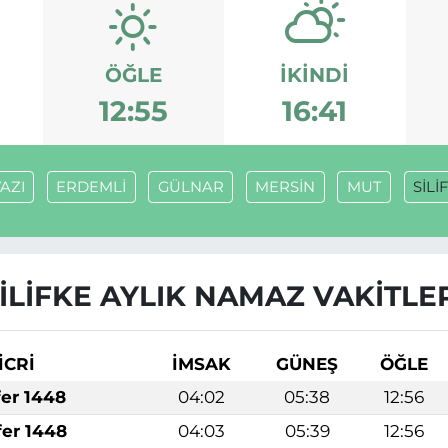
ÖĞLE
İKINDI
12:55
16:41
AZI
ERDEMLİ
GÜLNAR
MERSİN
MUT
SİLİ
İLİFKE AYLIK NAMAZ VAKITLE
İCRİ
İMSAK
GÜNEŞ
ÖĞLE
fer 1448
04:02
05:38
12:56
fer 1448
04:03
05:39
12:56