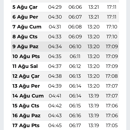
5 Ağu Çar
04:29
06:06
13:21
17:11
2
6 Ağu Per
04:30
06:07
13:21
17:11
2
7 Ağu Cum
04:31
06:08
13:20
17:10
2
8 Ağu Cts
04:33
06:09
13:20
17:10
2
9 Ağu Paz
04:34
06:10
13:20
17:09
2
10 Ağu Pts
04:35
06:11
13:20
17:09
2
11 Ağu Sal
04:37
06:12
13:20
17:09
2
12 Ağu Çar
04:38
06:13
13:20
17:08
2
13 Ağu Per
04:39
06:14
13:20
17:07
2
14 Ağu Cum
04:41
06:14
13:19
17:07
2
15 Ağu Cts
04:42
06:15
13:19
17:06
2
16 Ağu Paz
04:43
06:16
13:19
17:06
2
17 Ağu Pts
04:45
06:17
13:19
17:05
2