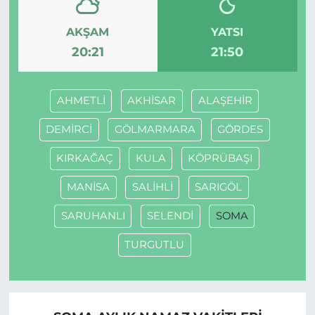
AKŞAM
YATSI
20:21
21:50
AHMETLİ
AKHİSAR
ALAŞEHİR
DEMİRCİ
GÖLMARMARA
GÖRDES
KIRKAĞAÇ
KULA
KÖPRÜBAŞI
MANİSA
SALİHLİ
SARIGÖL
SARUHANLI
SELENDİ
SOMA
TURGUTLU