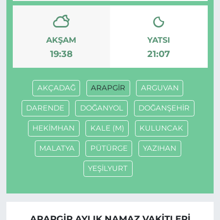
AKŞAM
YATSI
19:38
21:07
AKÇADAĞ
ARAPGİR
ARGUVAN
DARENDE
DOĞANYOL
DOĞANŞEHİR
HEKİMHAN
KALE (M)
KULUNCAK
MALATYA
PÜTÜRGE
YAZIHAN
YEŞİLYURT
ARAPGİR AYLIK NAMAZ VAKITLERI