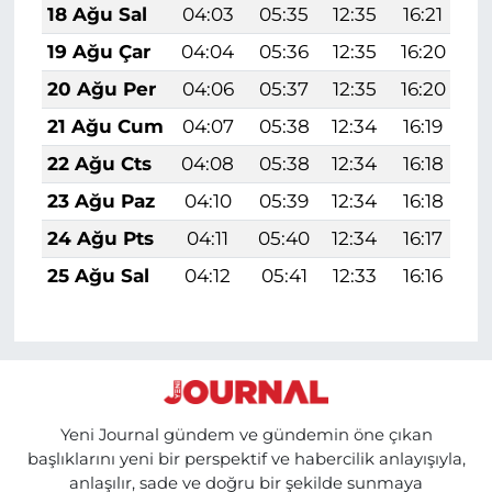
18 Ağu Sal
04:03
05:35
12:35
16:21
1
19 Ağu Çar
04:04
05:36
12:35
16:20
1
20 Ağu Per
04:06
05:37
12:35
16:20
1
21 Ağu Cum
04:07
05:38
12:34
16:19
1
22 Ağu Cts
04:08
05:38
12:34
16:18
1
23 Ağu Paz
04:10
05:39
12:34
16:18
1
24 Ağu Pts
04:11
05:40
12:34
16:17
1
25 Ağu Sal
04:12
05:41
12:33
16:16
1
Yeni Journal gündem ve gündemin öne çıkan
başlıklarını yeni bir perspektif ve habercilik anlayışıyla,
anlaşılır, sade ve doğru bir şekilde sunmaya