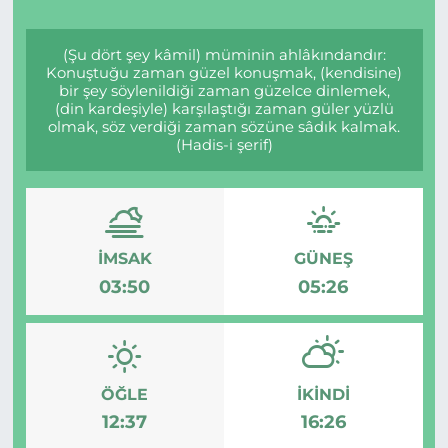
(Şu dört şey kâmil) müminin ahlâkındandır:
Konuştuğu zaman güzel konuşmak, (kendisine)
bir şey söylenildiği zaman güzelce dinlemek,
(din kardeşiyle) karşılaştığı zaman güler yüzlü
olmak, söz verdiği zaman sözüne sâdık kalmak.
(Hadis-i şerif)
İMSAK
GÜNEŞ
03:50
05:26
ÖĞLE
İKINDI
12:37
16:26