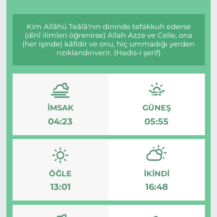
Kim Allâhü Teâlâ'nın dininde tefakkuh ederse
(dînî ilimleri öğrenirse) Allah Azze ve Celle, ona
(her işinde) kâfidir ve onu, hiç ummadığı yerden
rızıklandırıverir. (Hadis-i şerif)
İMSAK
GÜNEŞ
04:23
05:55
ÖĞLE
İKINDI
13:01
16:48