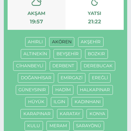
AKŞAM
YATSI
19:57
21:22
AHIRLI
AKÖREN
AKŞEHİR
ALTINEKİN
BEYŞEHİR
BOZKIR
CİHANBEYLİ
DERBENT
DEREBUCAK
DOĞANHİSAR
EMİRGAZİ
EREĞLİ
GÜNEYSINIR
HADİM
HALKAPINAR
HÜYÜK
ILGIN
KADINHANI
KARAPINAR
KARATAY
KONYA
KULU
MERAM
SARAYÖNÜ