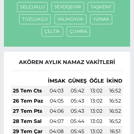
SELÇUKLU
SEYDİŞEHİR
TAŞKENT
TUZLUKÇU
YALIHÜYÜK
YUNAK
ÇELTİK
ÇUMRA
AKÖREN AYLIK NAMAZ VAKITLERI
İMSAK
GÜNEŞ
ÖĞLE
İKINDI
A
25 Tem Cts
04:03
05:42
13:02
16:52
2
26 Tem Paz
04:05
05:43
13:02
16:52
2
27 Tem Pts
04:06
05:43
13:02
16:52
2
28 Tem Sal
04:07
05:44
13:02
16:52
2
29 Tem Çar
04:08
05:45
13:02
16:51
2