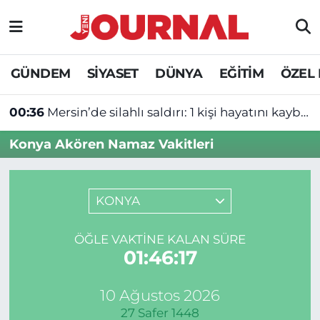
GÜNDEM
Nöbetçi Eczaneler
GÜNDEM
SİYASET
DÜNYA
EĞİTİM
ÖZEL
SİYASET
Hava Durumu
00:36
Mersin’de silahlı saldırı: 1 kişi hayatını kaybetti
SAĞLIK
Trafik Durumu
Konya Akören Namaz Vakitleri
DÜNYA
Süper Lig Puan Durumu ve Fikstür
EĞİTİM
Tüm Manşetler
KONYA
ÖZEL HABER
Son Dakika Haberleri
ÖĞLE VAKTINE KALAN SÜRE
01:46:17
Haber Arşivi
10 Ağustos 2026
27 Safer 1448