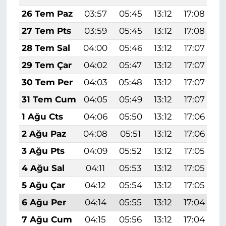
26 Tem Paz
03:57
05:45
13:12
17:08
2
27 Tem Pts
03:59
05:45
13:12
17:08
2
28 Tem Sal
04:00
05:46
13:12
17:07
2
29 Tem Çar
04:02
05:47
13:12
17:07
2
30 Tem Per
04:03
05:48
13:12
17:07
2
31 Tem Cum
04:05
05:49
13:12
17:07
2
1 Ağu Cts
04:06
05:50
13:12
17:06
2
2 Ağu Paz
04:08
05:51
13:12
17:06
2
3 Ağu Pts
04:09
05:52
13:12
17:05
2
4 Ağu Sal
04:11
05:53
13:12
17:05
2
5 Ağu Çar
04:12
05:54
13:12
17:05
2
6 Ağu Per
04:14
05:55
13:12
17:04
2
7 Ağu Cum
04:15
05:56
13:12
17:04
2