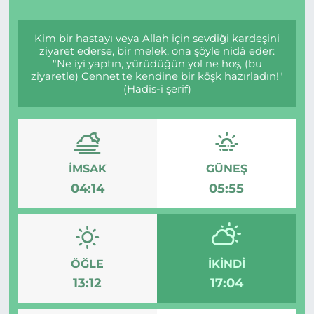
Kim bir hastayı veya Allah için sevdiği kardeşini
ziyaret ederse, bir melek, ona şöyle nidâ eder:
"Ne iyi yaptın, yürüdüğün yol ne hoş, (bu
ziyaretle) Cennet'te kendine bir köşk hazırladın!"
(Hadis-i şerif)
İMSAK
GÜNEŞ
04:14
05:55
ÖĞLE
İKINDI
13:12
17:04