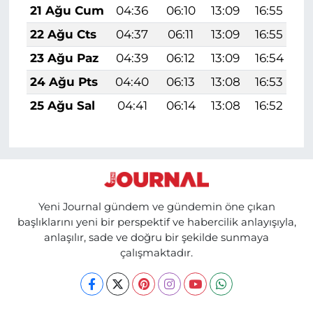
21 Ağu Cum
04:36
06:10
13:09
16:55
1
22 Ağu Cts
04:37
06:11
13:09
16:55
1
23 Ağu Paz
04:39
06:12
13:09
16:54
1
24 Ağu Pts
04:40
06:13
13:08
16:53
1
25 Ağu Sal
04:41
06:14
13:08
16:52
1
Yeni Journal gündem ve gündemin öne çıkan
başlıklarını yeni bir perspektif ve habercilik anlayışıyla,
anlaşılır, sade ve doğru bir şekilde sunmaya
çalışmaktadır.