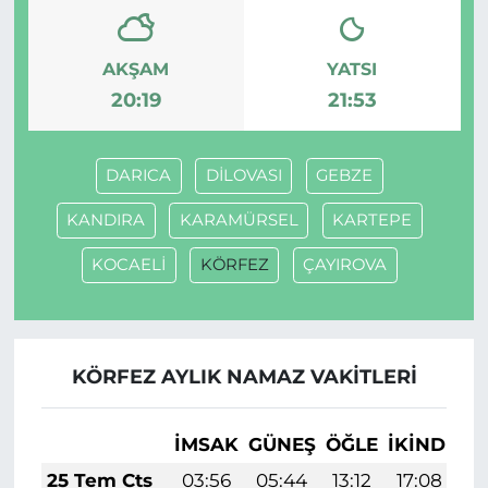
AKŞAM
YATSI
20:19
21:53
DARICA
DİLOVASI
GEBZE
KANDIRA
KARAMÜRSEL
KARTEPE
KOCAELİ
KÖRFEZ
ÇAYIROVA
KÖRFEZ AYLIK NAMAZ VAKITLERI
İMSAK
GÜNEŞ
ÖĞLE
İKINDI
A
25 Tem Cts
03:56
05:44
13:12
17:08
2