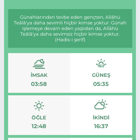
Günahlarından tevbe eden gençten, Allâhü
Teâlâ'ya daha sevimli hiçbir kimse yoktur. Günah
işlemeye devam eden yaşlıdan da, Allâhü
Teâlâ'ya daha sevimsiz hiçbir kimse yoktur.
(Hadis-i şerif)
İMSAK
GÜNEŞ
03:58
05:35
ÖĞLE
İKINDI
12:48
16:37