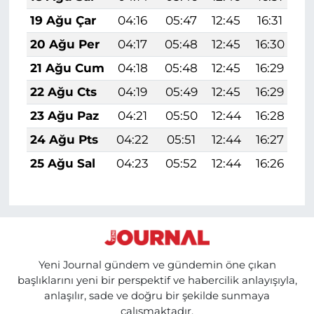
19 Ağu Çar
04:16
05:47
12:45
16:31
1
20 Ağu Per
04:17
05:48
12:45
16:30
1
21 Ağu Cum
04:18
05:48
12:45
16:29
1
22 Ağu Cts
04:19
05:49
12:45
16:29
1
23 Ağu Paz
04:21
05:50
12:44
16:28
1
24 Ağu Pts
04:22
05:51
12:44
16:27
1
25 Ağu Sal
04:23
05:52
12:44
16:26
1
Yeni Journal gündem ve gündemin öne çıkan
başlıklarını yeni bir perspektif ve habercilik anlayışıyla,
anlaşılır, sade ve doğru bir şekilde sunmaya
çalışmaktadır.