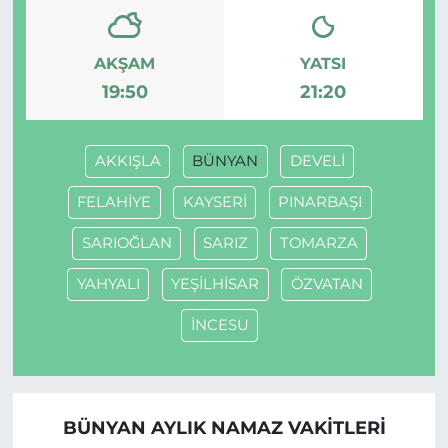
AKŞAM
YATSI
19:50
21:20
AKKIŞLA
BÜNYAN
DEVELİ
FELAHİYE
KAYSERİ
PINARBAŞI
SARIOĞLAN
SARIZ
TOMARZA
YAHYALI
YEŞİLHİSAR
ÖZVATAN
İNCESU
BÜNYAN AYLIK NAMAZ VAKITLERI