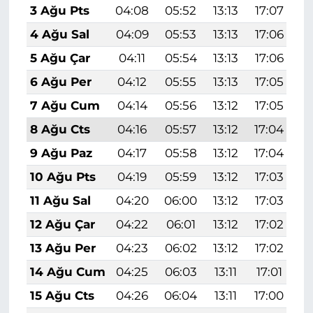
3 Ağu Pts
04:08
05:52
13:13
17:07
2
4 Ağu Sal
04:09
05:53
13:13
17:06
2
5 Ağu Çar
04:11
05:54
13:13
17:06
2
6 Ağu Per
04:12
05:55
13:13
17:05
2
7 Ağu Cum
04:14
05:56
13:12
17:05
2
8 Ağu Cts
04:16
05:57
13:12
17:04
2
9 Ağu Paz
04:17
05:58
13:12
17:04
2
10 Ağu Pts
04:19
05:59
13:12
17:03
2
11 Ağu Sal
04:20
06:00
13:12
17:03
2
12 Ağu Çar
04:22
06:01
13:12
17:02
2
13 Ağu Per
04:23
06:02
13:12
17:02
2
14 Ağu Cum
04:25
06:03
13:11
17:01
2
15 Ağu Cts
04:26
06:04
13:11
17:00
2