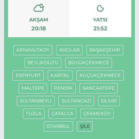
AKŞAM
YATSI
20:18
21:52
ARNAVUTKOY
AVCILAR
BAŞAKŞEHİR
BEYLİKDÜZÜ
BÜYÜKÇEKMECE
ESENYURT
KARTAL
KÜÇÜKÇEKMECE
MALTEPE
PENDİK
SANCAKTEPE
SULTANBEYLİ
SULTANGAZİ
SİLİVRİ
TUZLA
ÇATALCA
ÇEKMEKÖY
İSTANBUL
ŞİLE