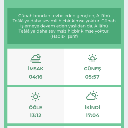
Günahlarından tevbe eden gençten, Allâhü
Teâlâ'ya daha sevimli hiçbir kimse yoktur. Günah
işlemeye devam eden yaşlıdan da, Allâhü
Teâlâ'ya daha sevimsiz hiçbir kimse yoktur.
(Hadis-i şerif)
İMSAK
GÜNEŞ
04:16
05:57
ÖĞLE
İKINDI
13:12
17:04