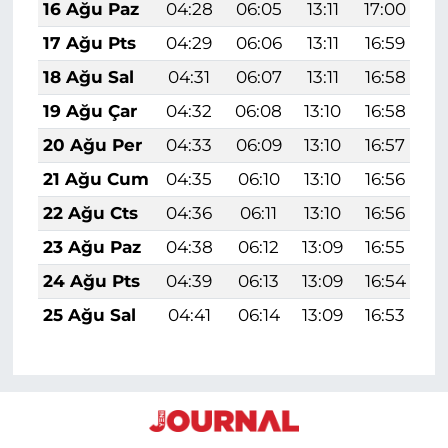
16 Ağu Paz
04:28
06:05
13:11
17:00
2
17 Ağu Pts
04:29
06:06
13:11
16:59
2
18 Ağu Sal
04:31
06:07
13:11
16:58
2
19 Ağu Çar
04:32
06:08
13:10
16:58
2
20 Ağu Per
04:33
06:09
13:10
16:57
2
21 Ağu Cum
04:35
06:10
13:10
16:56
2
22 Ağu Cts
04:36
06:11
13:10
16:56
1
23 Ağu Paz
04:38
06:12
13:09
16:55
1
24 Ağu Pts
04:39
06:13
13:09
16:54
1
25 Ağu Sal
04:41
06:14
13:09
16:53
1