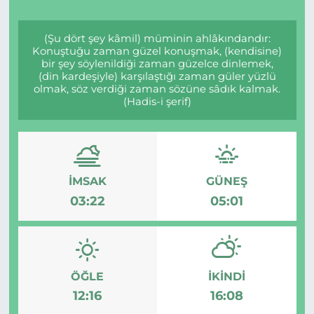
(Şu dört şey kâmil) müminin ahlâkındandır:
Konuştuğu zaman güzel konuşmak, (kendisine)
bir şey söylenildiği zaman güzelce dinlemek,
(din kardeşiyle) karşılaştığı zaman güler yüzlü
olmak, söz verdiği zaman sözüne sâdık kalmak.
(Hadis-i şerif)
İMSAK
GÜNEŞ
03:22
05:01
ÖĞLE
İKINDI
12:16
16:08