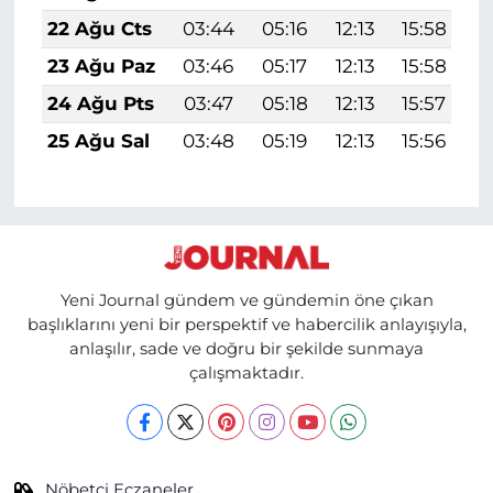
22 Ağu Cts
03:44
05:16
12:13
15:58
1
23 Ağu Paz
03:46
05:17
12:13
15:58
1
24 Ağu Pts
03:47
05:18
12:13
15:57
1
25 Ağu Sal
03:48
05:19
12:13
15:56
1
Yeni Journal gündem ve gündemin öne çıkan
başlıklarını yeni bir perspektif ve habercilik anlayışıyla,
anlaşılır, sade ve doğru bir şekilde sunmaya
çalışmaktadır.
Nöbetçi Eczaneler