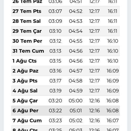
26 Tem Paz
03:06
04:51
12:17
16:11
1
27 Tem Pts
03:07
04:52
12:17
16:11
1
28 Tem Sal
03:09
04:53
12:17
16:11
1
29 Tem Çar
03:10
04:54
12:17
16:11
1
30 Tem Per
03:12
04:55
12:17
16:10
1
31 Tem Cum
03:13
04:56
12:17
16:10
1
1 Ağu Cts
03:15
04:56
12:17
16:10
1
2 Ağu Paz
03:16
04:57
12:17
16:09
1
3 Ağu Pts
03:17
04:58
12:17
16:09
1
4 Ağu Sal
03:19
04:59
12:17
16:09
1
5 Ağu Çar
03:20
05:00
12:16
16:08
1
6 Ağu Per
03:22
05:01
12:16
16:08
1
7 Ağu Cum
03:23
05:02
12:16
16:07
1
8 Ağu Cts
03:25
05:03
12:16
16:07
1