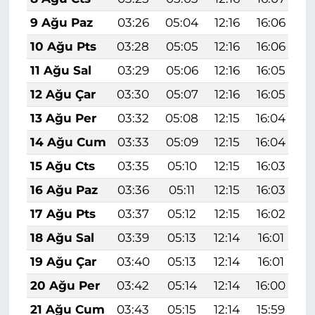
9 Ağu Paz
03:26
05:04
12:16
16:06
1
10 Ağu Pts
03:28
05:05
12:16
16:06
1
11 Ağu Sal
03:29
05:06
12:16
16:05
1
12 Ağu Çar
03:30
05:07
12:16
16:05
1
13 Ağu Per
03:32
05:08
12:15
16:04
1
14 Ağu Cum
03:33
05:09
12:15
16:04
1
15 Ağu Cts
03:35
05:10
12:15
16:03
1
16 Ağu Paz
03:36
05:11
12:15
16:03
1
17 Ağu Pts
03:37
05:12
12:15
16:02
1
18 Ağu Sal
03:39
05:13
12:14
16:01
1
19 Ağu Çar
03:40
05:13
12:14
16:01
1
20 Ağu Per
03:42
05:14
12:14
16:00
1
21 Ağu Cum
03:43
05:15
12:14
15:59
1