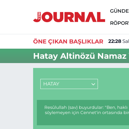
GÜND
GÜNDEM
Nöbetçi Eczaneler
RÖPOR
SİYASET
Hava Durumu
ÖNE ÇIKAN BAŞLIKLAR
22:28
Sa
SAĞLIK
Trafik Durumu
Hatay Altinözü Namaz V
DÜNYA
Süper Lig Puan Durumu ve Fikstür
EĞİTİM
Tüm Manşetler
HATAY
ÖZEL HABER
Son Dakika Haberleri
Resûlullah (sav) buyurdular: "Ben, haklı
Haber Arşivi
söylemeyen için Cennet'in ortasında bir 