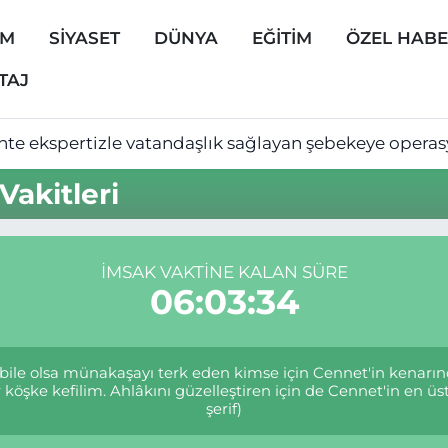
EM
SİYASET
DÜNYA
EĞİTİM
ÖZEL HAB
TAJ
hte ekspertizle vatandaşlık sağlayan şebekeye opera
akitleri
İMSAK VAKTINE KALAN SÜRE
06:03:34
 bile olsa münakaşayı terk eden kimse için Cennet'in kenarınd
köşke kefilim. Ahlâkını güzelleştiren için de Cennet'in en üst
şerif)