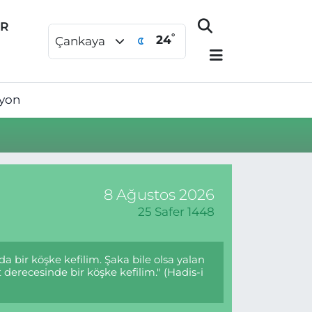
ER
°
24
Çankaya
syon
8 Ağustos 2026
25 Safer 1448
a bir köşke kefilim. Şaka bile olsa yalan
 derecesinde bir köşke kefilim." (Hadis-i