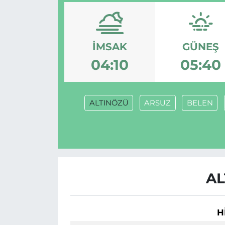
İMSAK
GÜNEŞ
04:10
05:40
ALTINÖZÜ
ARSUZ
BELEN
AL
H