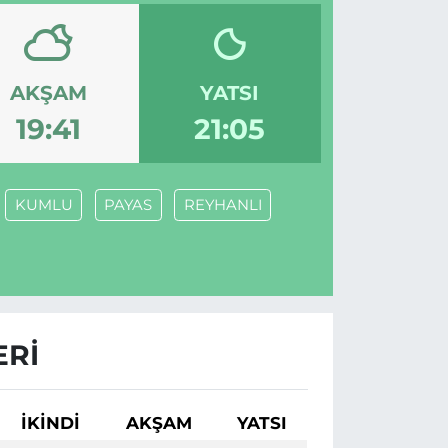
AKŞAM
YATSI
19:41
21:05
KUMLU
PAYAS
REYHANLI
ERI
İKINDI
AKŞAM
YATSI