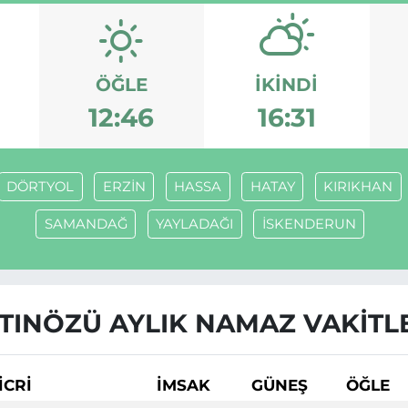
ÖĞLE
İKINDI
12:46
16:31
DÖRTYOL
ERZİN
HASSA
HATAY
KIRIKHAN
SAMANDAĞ
YAYLADAĞI
İSKENDERUN
TINÖZÜ AYLIK NAMAZ VAKITL
İCRİ
İMSAK
GÜNEŞ
ÖĞLE