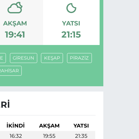
AKŞAM
YATSI
19:41
21:15
E
GİRESUN
KEŞAP
PİRAZİZ
RAHİSAR
RI
İKINDI
AKŞAM
YATSI
16:32
19:55
21:35