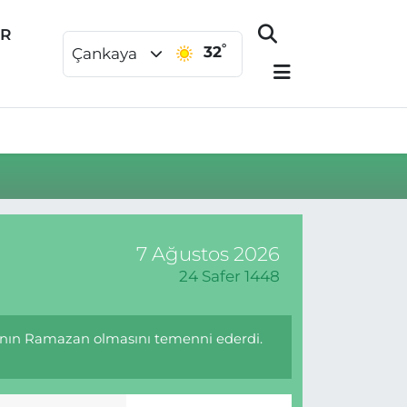
ER
°
32
Çankaya
7 Ağustos 2026
24 Safer 1448
ının Ramazan olmasını temenni ederdi.