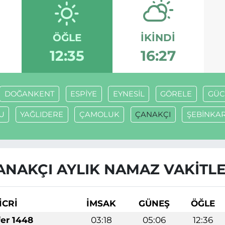
ÖĞLE
İKINDI
12:35
16:27
DOĞANKENT
ESPİYE
EYNESİL
GÖRELE
GÜC
U
YAĞLIDERE
ÇAMOLUK
ÇANAKÇI
ŞEBİNKA
ANAKÇI AYLIK NAMAZ VAKITLE
İCRİ
İMSAK
GÜNEŞ
ÖĞLE
fer 1448
03:18
05:06
12:36