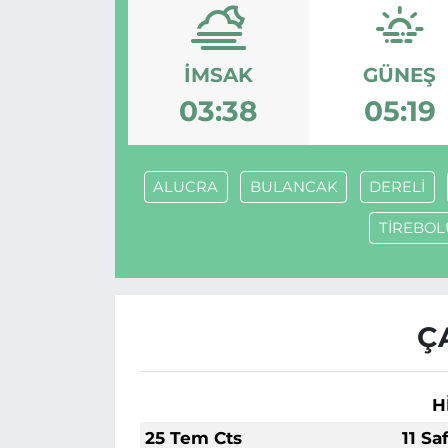
İMSAK
GÜNEŞ
03:38
05:19
ALUCRA
BULANCAK
DERELİ
TİREBOL
Ç
H
25 Tem Cts
11 Sa