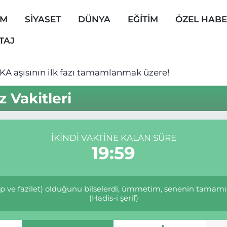
EM
SİYASET
DÜNYA
EĞİTİM
ÖZEL HAB
TAJ
KA aşısının ilk fazı tamamlanmak üzere!
 Vakitleri
İKINDI VAKTINE KALAN SÜRE
19:59
ap ve fazilet) olduğunu bilselerdi, ümmetim, senenin tamam
(Hadis-i şerif)