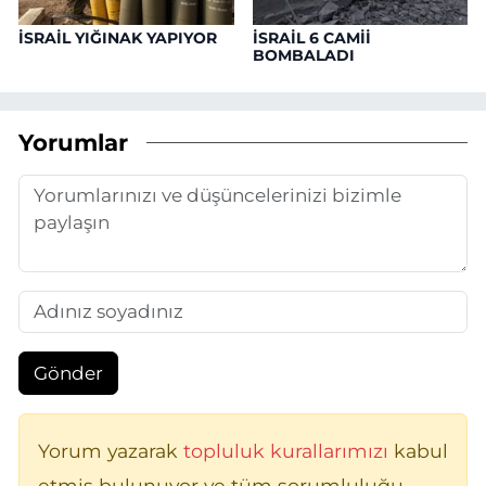
İSRAİL YIĞINAK YAPIYOR
İSRAİL 6 CAMİİ
BOMBALADI
Yorumlar
Gönder
Yorum yazarak
topluluk kurallarımızı
kabul
etmiş bulunuyor ve tüm sorumluluğu