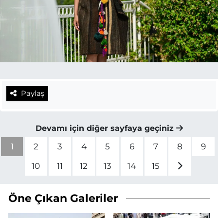
Paylaş
Devamı için diğer sayfaya geçiniz
1
2
3
4
5
6
7
8
9
10
11
12
13
14
15
Öne Çıkan Galeriler