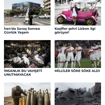
İran'da Savaş Sonrası
Kaşifler şehri Lizbon ilgi
Günlük Yaşam
görüyor!
İNSANLIK BU VAHŞETİ
MİLLİLER SÖKE SÖKE ALDI
UNUTMAYACAK