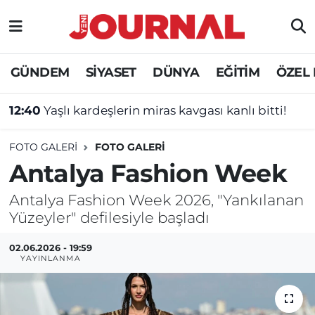
GÜNDEM
Nöbetçi Eczaneler
GÜNDEM
SİYASET
DÜNYA
EĞİTİM
ÖZEL
SİYASET
Hava Durumu
12:40
Yaşlı kardeşlerin miras kavgası kanlı bitti!
SAĞLIK
Trafik Durumu
FOTO GALERI
FOTO GALERİ
DÜNYA
Süper Lig Puan Durumu ve Fikstür
Antalya Fashion Week
EĞİTİM
Tüm Manşetler
Antalya Fashion Week 2026, "Yankılanan
Yüzeyler" defilesiyle başladı
ÖZEL HABER
Son Dakika Haberleri
02.06.2026 - 19:59
YAYINLANMA
Haber Arşivi