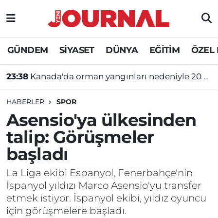
GÜNDEM
Nöbetçi Eczaneler
GÜNDEM
SİYASET
DÜNYA
EĞİTİM
ÖZEL
SİYASET
Hava Durumu
23:38
Kanada'da orman yangınları nedeniyle 20 bine yakın kişi için tahliye emri verildi
SAĞLIK
Trafik Durumu
HABERLER
SPOR
DÜNYA
Süper Lig Puan Durumu ve Fikstür
Asensio'ya ülkesinden
talip: Görüşmeler
EĞİTİM
Tüm Manşetler
başladı
ÖZEL HABER
Son Dakika Haberleri
La Liga ekibi Espanyol, Fenerbahçe'nin
İspanyol yıldızı Marco Asensio'yu transfer
Haber Arşivi
etmek istiyor. İspanyol ekibi, yıldız oyuncu
için görüşmelere başladı.