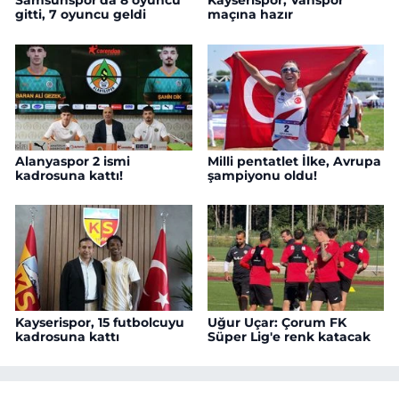
Samsunspor'da 8 oyuncu
Kayserispor, Vanspor
gitti, 7 oyuncu geldi
maçına hazır
Alanyaspor 2 ismi
Milli pentatlet İlke, Avrupa
kadrosuna kattı!
şampiyonu oldu!
Kayserispor, 15 futbolcuyu
Uğur Uçar: Çorum FK
kadrosuna kattı
Süper Lig'e renk katacak