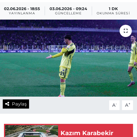
02.06.2026 - 18:55
03.06.2026 - 09:24
1 DK
YAYINLANMA
GÜNCELLEME
OKUNMA SÜRESI
Paylaş
-
+
A
A
Kazım Karabekir