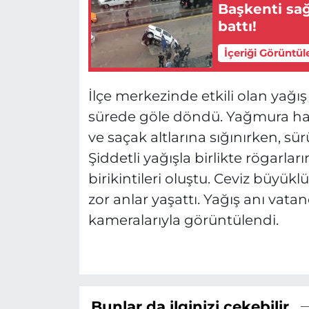
Başkenti sağ
battı!
İçeriği Görüntül
İlçe merkezinde etkili olan yağı
sürede göle döndü. Yağmura hazır
ve saçak altlarına sığınırken, sür
Şiddetli yağışla birlikte rögarla
birikintileri oluştu. Ceviz büyü
zor anlar yaşattı. Yağış anı vata
kameralarıyla görüntülendi.
Bunlar da ilginizi çekebilir