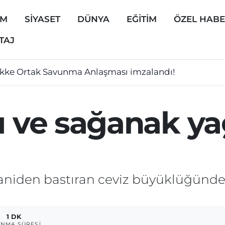
EM
SİYASET
DÜNYA
EĞİTİM
ÖZEL HAB
TAJ
kke Ortak Savunma Anlaşması imzalandı!
u ve sağanak ya
 aniden bastıran ceviz büyüklüğünde
1 DK
NMA SÜRESI