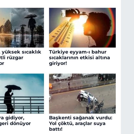
 yüksek sıcaklık
Türkiye eyyam-ı bahur
tli rüzgar
sıcaklarının etkisi altına
or
giriyor!
a gidiyor,
Başkenti sağanak vurdu:
 geri dönüyor
Yol çöktü, araçlar suya
battı!