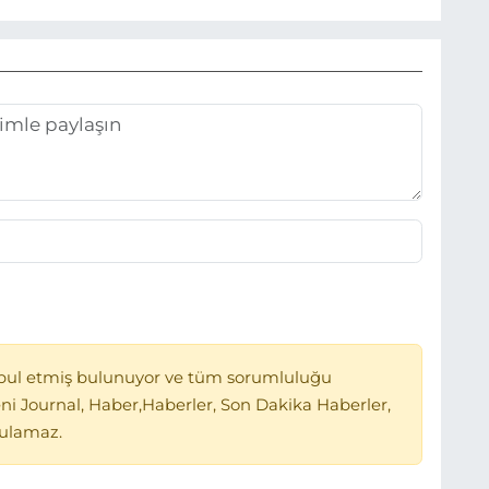
bul etmiş bulunuyor ve tüm sorumluluğu
ni Journal, Haber,Haberler, Son Dakika Haberler,
tulamaz.