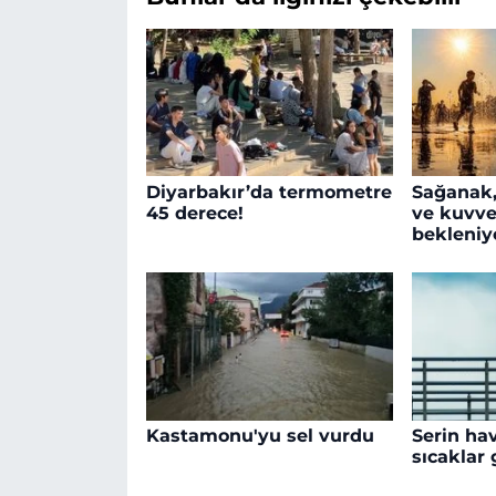
Diyarbakır’da termometre
Sağanak,
45 derece!
ve kuvve
bekleniy
Kastamonu'yu sel vurdu
Serin hav
sıcaklar