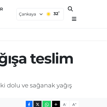
ER
°
32
Çankaya
ğışa teslim
ki dolu ve sağanak yağış
-
+
A
A