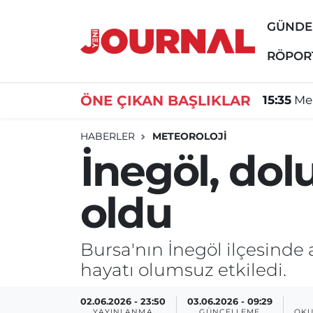
GÜND
GÜNDEM
Nöbetçi Eczaneler
RÖPOR
SİYASET
Hava Durumu
ÖNE ÇIKAN BAŞLIKLAR
15:35
Me
SAĞLIK
Trafik Durumu
HABERLER
METEOROLOJİ
İnegöl, dol
DÜNYA
Süper Lig Puan Durumu ve Fikstür
oldu
EĞİTİM
Tüm Manşetler
ÖZEL HABER
Son Dakika Haberleri
Bursa'nın İnegöl ilçesinde
hayatı olumsuz etkiledi.
Haber Arşivi
02.06.2026 - 23:50
03.06.2026 - 09:29
YAYINLANMA
GÜNCELLEME
OKU