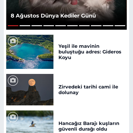
8 Ağustos Dünya Kediler Günü
1
2
3
4
5
6
7
8
9
10
Yeşil ile mavinin
buluştuğu adres: Gideros
Koyu
Zirvedeki tarihi cami ile
dolunay
Hancağız Barajı kuşların
güvenli durağı oldu