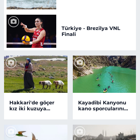
Türkiye - Brezilya VNL
Finali
Hakkari'de göçer
Kayadibi Kanyonu
kız iki kuzuya
kano sporcularını
adeta annelik
ağırlıyor
yapıyor!