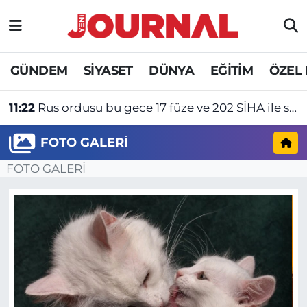
GÜNDEM
Nöbetçi Eczaneler
GÜNDEM
SİYASET
DÜNYA
EĞİTİM
ÖZEL
SİYASET
Hava Durumu
11:22
Rus ordusu bu gece 17 füze ve 202 SİHA ile saldırı düzenledi
SAĞLIK
Trafik Durumu
FOTO GALERI
DÜNYA
Süper Lig Puan Durumu ve Fikstür
FOTO GALERİ
EĞİTİM
Tüm Manşetler
ÖZEL HABER
Son Dakika Haberleri
Haber Arşivi