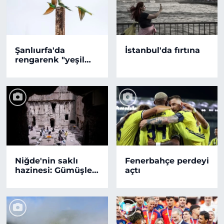
Şanlıurfa'da
İstanbul'da fırtına
rengarenk "yeşil
arıkuşları"
yavrularıyla
görüntülendi!
Niğde'nin saklı
Fenerbahçe perdeyi
hazinesi: Gümüşler
açtı
Manastırı