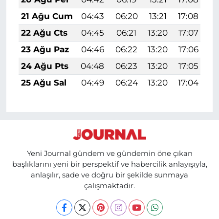
21 Ağu Cum
04:43
06:20
13:21
17:08
2
22 Ağu Cts
04:45
06:21
13:20
17:07
2
23 Ağu Paz
04:46
06:22
13:20
17:06
2
24 Ağu Pts
04:48
06:23
13:20
17:05
2
25 Ağu Sal
04:49
06:24
13:20
17:04
2
Yeni Journal gündem ve gündemin öne çıkan
başlıklarını yeni bir perspektif ve habercilik anlayışıyla,
anlaşılır, sade ve doğru bir şekilde sunmaya
çalışmaktadır.