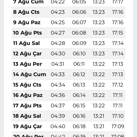
7 Ağu Cum
04:22
06:05
13:23
17:17
2
8 Ağu Cts
04:23
06:06
13:23
17:16
2
9 Ağu Paz
04:25
06:07
13:23
17:16
2
10 Ağu Pts
04:27
06:08
13:23
17:15
2
11 Ağu Sal
04:28
06:09
13:23
17:14
2
12 Ağu Çar
04:30
06:10
13:23
17:14
2
13 Ağu Per
04:31
06:11
13:22
17:13
2
14 Ağu Cum
04:33
06:12
13:22
17:13
2
15 Ağu Cts
04:34
06:13
13:22
17:12
2
16 Ağu Paz
04:36
06:14
13:22
17:11
2
17 Ağu Pts
04:37
06:15
13:22
17:11
2
18 Ağu Sal
04:39
06:16
13:21
17:10
2
19 Ağu Çar
04:40
06:18
13:21
17:09
2
20 Ağu Per
04:42
06:19
13:21
17:08
2