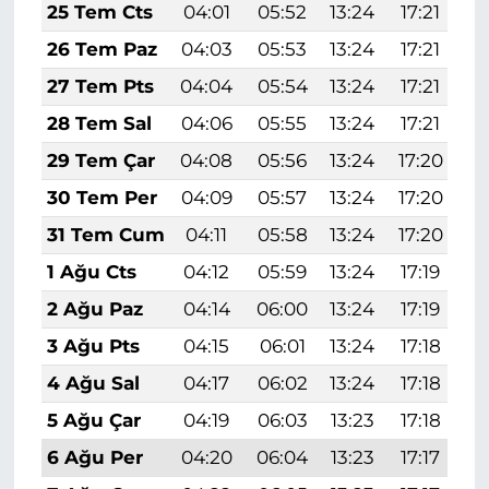
25 Tem Cts
04:01
05:52
13:24
17:21
2
26 Tem Paz
04:03
05:53
13:24
17:21
2
27 Tem Pts
04:04
05:54
13:24
17:21
2
28 Tem Sal
04:06
05:55
13:24
17:21
2
29 Tem Çar
04:08
05:56
13:24
17:20
2
30 Tem Per
04:09
05:57
13:24
17:20
2
31 Tem Cum
04:11
05:58
13:24
17:20
2
1 Ağu Cts
04:12
05:59
13:24
17:19
2
2 Ağu Paz
04:14
06:00
13:24
17:19
2
3 Ağu Pts
04:15
06:01
13:24
17:18
2
4 Ağu Sal
04:17
06:02
13:24
17:18
2
5 Ağu Çar
04:19
06:03
13:23
17:18
2
6 Ağu Per
04:20
06:04
13:23
17:17
2