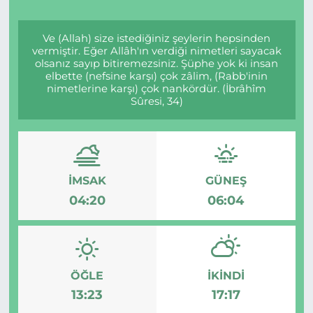
Ve (Allah) size istediğiniz şeylerin hepsinden
vermiştir. Eğer Allâh'ın verdiği nimetleri sayacak
olsanız sayıp bitiremezsiniz. Şüphe yok ki insan
elbette (nefsine karşı) çok zâlim, (Rabb'inin
nimetlerine karşı) çok nankördür. (İbrâhîm
Sûresi, 34)
İMSAK
GÜNEŞ
04:20
06:04
ÖĞLE
İKINDI
13:23
17:17