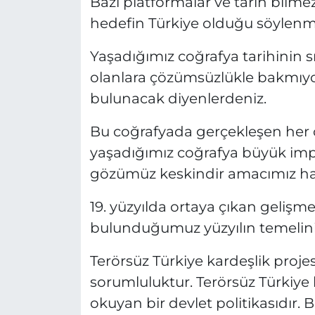
Bazı platformalar ve tarih bilmez
hedefin Türkiye olduğu söylenme
Yaşadığımız coğrafya tarihinin s
olanlara çözümsüzlükle bakmıyor
bulunacak diyenlerdeniz.
Bu coğrafyada gerçekleşen her o
yaşadığımız coğrafya büyük impa
gözümüz keskindir amacımız ha
19. yüzyılda ortaya çıkan gelişmel
bulunduğumuz yüzyılın temelini
Terörsüz Türkiye kardeşlik projesi
sorumluluktur. Terörsüz Türkiye
okuyan bir devlet politikasıdır. 