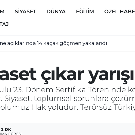
EM
SİYASET
DÜNYA
EĞİTİM
ÖZEL HAB
TAJ
ine açıklarında 14 kaçak göçmen yakalandı
aset çıkar yarışı
ulu 23. Dönem Sertifika Töreninde k
dir. Siyaset, toplumsal sorunlara çöz
olumuz Hak yoludur. Terörsüz Türkiye
2 DK
MA SÜRESI