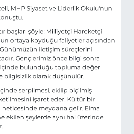
li, MHP Siyaset ve Liderlik Okulu'nun
konuştu.
r başları şöyle; Milliyetçi Hareketçi
nun ortaya koyduğu faliyetler açısından
 Günümüzün iletişim süreçlerini
tadır. Gençlerimiz önce
bilgi
sonra
ya içinde bulunduğu topluma değer
e bilgisizlik olarak düşünülür.
 içinde serpilmesi, ekilip biçilmiş
ketilmesini işaret eder. Kültür bir
n neticesinde meydana gelir. Elma
ne ekilen şeylerde aynı hal üzerinde
r.