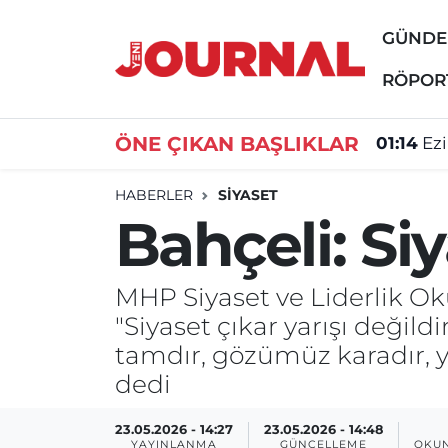
GÜND
GÜNDEM
Nöbetçi Eczaneler
RÖPOR
SİYASET
Hava Durumu
ÖNE ÇIKAN BAŞLIKLAR
01:14
Ez
SAĞLIK
Trafik Durumu
HABERLER
SİYASET
Bahçeli: Siy
DÜNYA
Süper Lig Puan Durumu ve Fikstür
EĞİTİM
Tüm Manşetler
MHP Siyaset ve Liderlik Ok
"Siyaset çıkar yarışı değil
ÖZEL HABER
Son Dakika Haberleri
tamdır, gözümüz karadır, y
dedi
Haber Arşivi
23.05.2026 - 14:27
23.05.2026 - 14:48
YAYINLANMA
GÜNCELLEME
OKUN