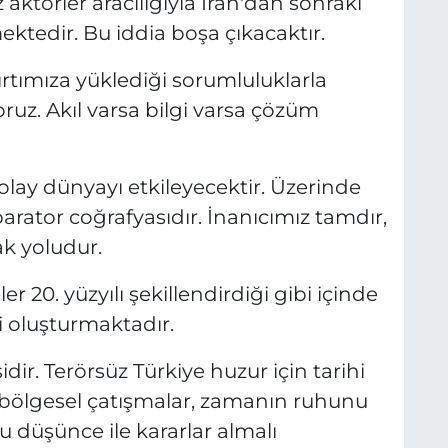
 aktörler aracılığıyla İran'dan sonraki
ktedir. Bu iddia boşa çıkacaktır.
ırtımıza yüklediği sorumluluklarla
uz. Akıl varsa bilgi varsa çözüm
lay dünyayı etkileyecektir. Üzerinde
rator coğrafyasıdır. İnanıcımız tamdır,
k yoludur.
er 20. yüzyılı şekillendirdiği gibi içinde
 oluşturmaktadır.
dir. Terörsüz Türkiye huzur için tarihi
 bölgesel çatışmalar, zamanın ruhunu
Bu düşünce ile kararlar almalı