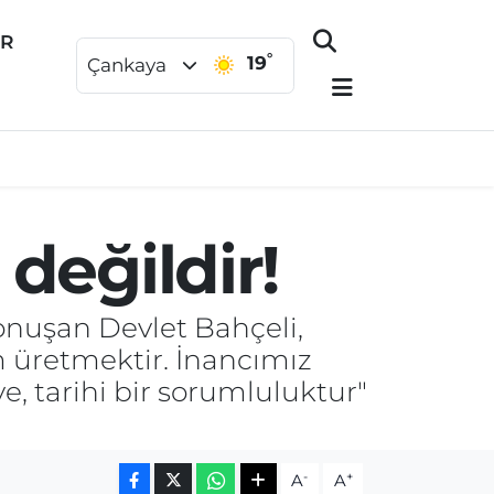
ER
°
19
Çankaya
 değildir!
onuşan Devlet Bahçeli,
üm üretmektir. İnancımız
, tarihi bir sorumluluktur"
-
+
A
A