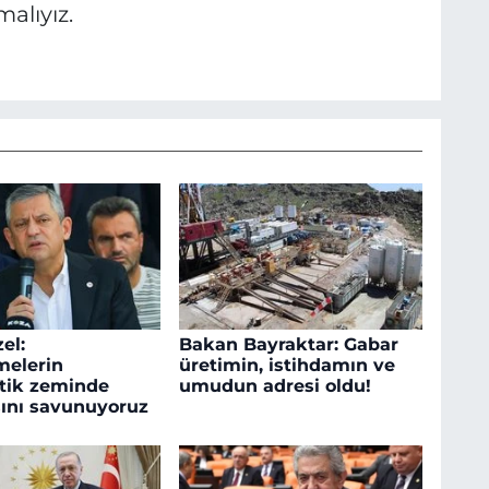
alıyız.
el:
Bakan Bayraktar: Gabar
melerin
üretimin, istihdamın ve
tik zeminde
umudun adresi oldu!
ını savunuyoruz