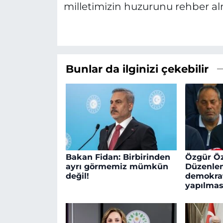
milletimizin huzurunu rehber alm
Bunlar da ilginizi çekebilir
Bakan Fidan: Birbirinden
Özgür Öz
ayrı görmemiz mümkün
Düzenle
değil!
demokra
yapılmas