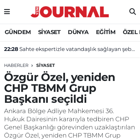
GÜNDEM
Nöbetçi Eczaneler
GÜNDEM
SİYASET
DÜNYA
EĞİTİM
ÖZEL
SİYASET
Hava Durumu
22:28
Sahte ekspertizle vatandaşlık sağlayan şebekeye operasyon
SAĞLIK
Trafik Durumu
HABERLER
SİYASET
DÜNYA
Süper Lig Puan Durumu ve Fikstür
Özgür Özel, yeniden
CHP TBMM Grup
EĞİTİM
Tüm Manşetler
Başkanı seçildi
ÖZEL HABER
Son Dakika Haberleri
Ankara Bölge Adliye Mahkemesi 36.
Hukuk Dairesinin kararıyla tedbiren CHP
Haber Arşivi
Genel Başkanlığı görevinden uzaklaştırılan
Özgür Özel, yeniden CHP TBMM Grup