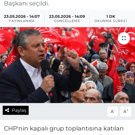
Başkanı seçildi.
23.05.2026 - 14:07
23.05.2026 - 14:09
1 DK
YAYINLANMA
GÜNCELLEME
OKUNMA SÜRESI
Paylaş
-
+
A
A
CHP'nin kapalı grup toplantısına katılan