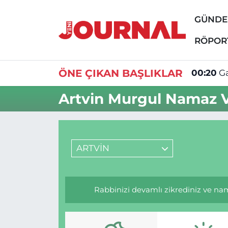
GÜND
GÜNDEM
Nöbetçi Eczaneler
RÖPOR
SİYASET
Hava Durumu
ÖNE ÇIKAN BAŞLIKLAR
00:20
Ga
SAĞLIK
Trafik Durumu
Artvin Murgul Namaz Va
DÜNYA
Süper Lig Puan Durumu ve Fikstür
EĞİTİM
Tüm Manşetler
ARTVİN
ÖZEL HABER
Son Dakika Haberleri
Rabbinizi devamlı zikrediniz ve namaz
Haber Arşivi