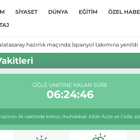
EM
SİYASET
DÜNYA
EĞİTİM
ÖZEL HAB
TAJ
latasaray hazırlık maçında İspanyol takımına yenildi
kitleri
ÖĞLE VAKTINE KALAN SÜRE
06:24:46
ınızı ilk vaktinde kılınız, muhakkak Allah Azze ve Celle, size e