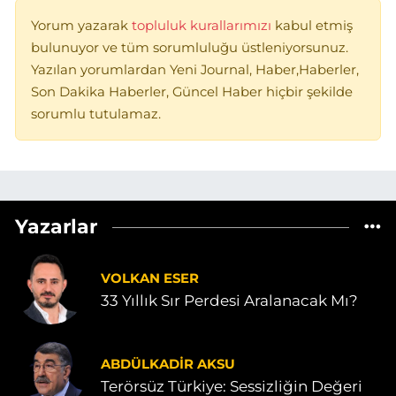
Yorum yazarak
topluluk kurallarımızı
kabul etmiş
bulunuyor ve tüm sorumluluğu üstleniyorsunuz.
Yazılan yorumlardan Yeni Journal, Haber,Haberler,
Son Dakika Haberler, Güncel Haber hiçbir şekilde
sorumlu tutulamaz.
Yazarlar
VOLKAN ESER
33 Yıllık Sır Perdesi Aralanacak Mı?
ABDÜLKADIR AKSU
Terörsüz Türkiye: Sessizliğin Değeri