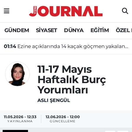
GÜNDEM
Nöbetçi Eczaneler
GÜNDEM
SİYASET
DÜNYA
EĞİTİM
ÖZEL
SİYASET
Hava Durumu
01:14
Ezine açıklarında 14 kaçak göçmen yakalandı
SAĞLIK
Trafik Durumu
11-17 Mayıs
DÜNYA
Süper Lig Puan Durumu ve Fikstür
Haftalık Burç
EĞİTİM
Tüm Manşetler
Yorumları
ÖZEL HABER
Son Dakika Haberleri
ASLI ŞENGÜL
Haber Arşivi
11.05.2026 - 12:33
12.06.2026 - 12:00
YAYINLANMA
GÜNCELLEME