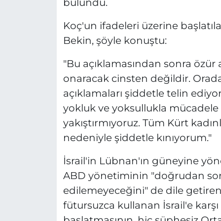
bulundu.
Koç'un ifadeleri üzerine başlat
Bekin, şöyle konuştu:
"Bu açıklamasından sonra özür a
onaracak cinsten değildir. Orad
açıklamaları şiddetle telin ediyo
yokluk ve yoksullukla mücadele e
yakıştırmıyoruz. Tüm Kürt kadınla
nedeniyle şiddetle kınıyorum."
İsrail'in Lübnan'ın güneyine yöne
ABD yönetiminin "doğrudan so
edilemeyeceğini" de dile getiren
fütursuzca kullanan İsrail'e karşı 
başlatmasının, hiç şüphesiz Orta 