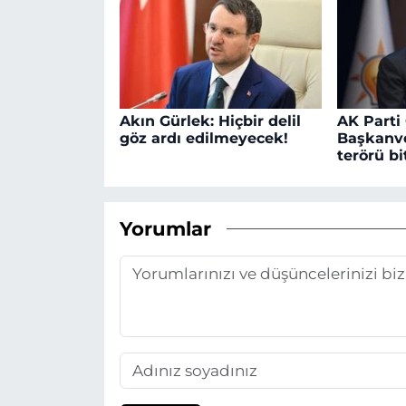
Akın Gürlek: Hiçbir delil
AK Parti
göz ardı edilmeyecek!
Başkanve
terörü bit
Yorumlar