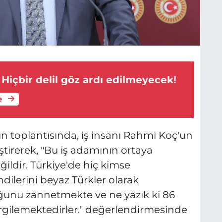
 Hiçbir delil göz ardı edilmeyecek!
e
ın toplantısında, iş insanı Rahmi Koç'un
eştirerek, "Bu iş adamının ortaya
ğildir. Türkiye'de hiç kimse
ilerini beyaz Türkler olarak
unu zannetmekte ve ne yazık ki 86
ergilemektedirler." değerlendirmesinde