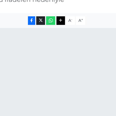
-
+
A
A