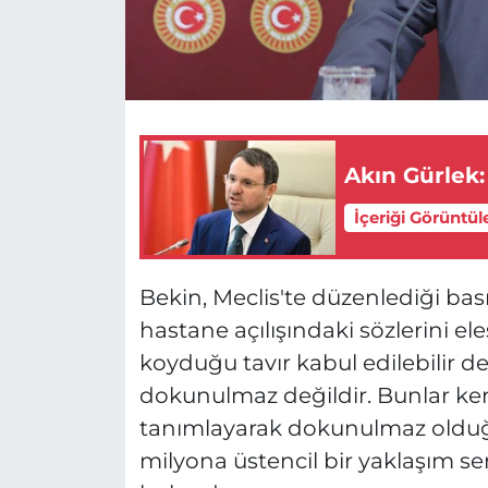
Akın Gürlek:
İçeriği Görüntül
Bekin, Meclis'te düzenlediği bas
hastane açılışındaki sözlerini el
koyduğu tavır kabul edilebilir de
dokunulmaz değildir. Bunlar kend
tanımlayarak dokunulmaz olduğ
milyona üstencil bir yaklaşım s