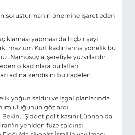
ılan soruşturmanın önemine işaret eden
çıklaması yapması da hiçbir şeyi
aki mazlum Kürt kadınlarına yönelik bu
ruz. Namusuyla, şerefiyle yüzyıllardır
den o kadınlara bu lafları
rı adına kendisini bu ifadeleri
lik yoğun saldırı ve işgal planlarında
rumluluğunun göz ardı
 Bekin, "Şiddet politikasını Lübnan'da
İran'ın yeniden füze saldırısı
Doğu'da siyonist İsrail'in yayılmacı