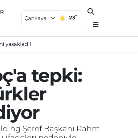
ER
°
23
Çankaya
ini yasakladı!
ç'a tepki:
ürkler
iyor
Holding Şeref Başkanı Rahmi
u ifadeleri nedeniyle