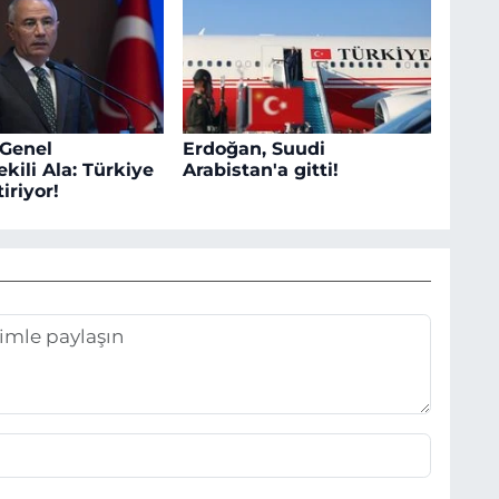
 Genel
Erdoğan, Suudi
kili Ala: Türkiye
Arabistan'a gitti!
iriyor!