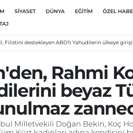
EM
SİYASET
DÜNYA
EĞİTİM
ÖZEL HAB
TAJ
il, Filistini destekleyen ABD'li Yahudilerin ülkeye giriş
n'den, Rahmi Ko
ilerini beyaz T
unulmaz zanned
nbul Milletvekili Doğan Bekin, Koç 
 "Tüm Kürt kadınları adına kendisini b