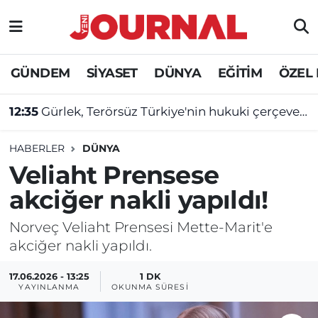
GÜNDEM
Nöbetçi Eczaneler
GÜNDEM
SİYASET
DÜNYA
EĞİTİM
ÖZEL
SİYASET
Hava Durumu
12:35
Gürlek, Terörsüz Türkiye'nin hukuki çerçevesini açıkladı
SAĞLIK
Trafik Durumu
HABERLER
DÜNYA
DÜNYA
Süper Lig Puan Durumu ve Fikstür
Veliaht Prensese
akciğer nakli yapıldı!
EĞİTİM
Tüm Manşetler
Norveç Veliaht Prensesi Mette-Marit'e
ÖZEL HABER
Son Dakika Haberleri
akciğer nakli yapıldı.
Haber Arşivi
17.06.2026 - 13:25
1 DK
YAYINLANMA
OKUNMA SÜRESI