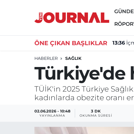
GÜND
GÜNDEM
Nöbetçi Eczaneler
RÖPOR
SİYASET
Hava Durumu
ÖNE ÇIKAN BAŞLIKLAR
13:36
İçm
SAĞLIK
Trafik Durumu
HABERLER
SAĞLIK
Türkiye'de 
DÜNYA
Süper Lig Puan Durumu ve Fikstür
EĞİTİM
Tüm Manşetler
TÜİK'in 2025 Türkiye Sağlık
kadınlarda obezite oranı er
ÖZEL HABER
Son Dakika Haberleri
02.06.2026 - 10:48
3 DK
Haber Arşivi
YAYINLANMA
OKUNMA SÜRESI