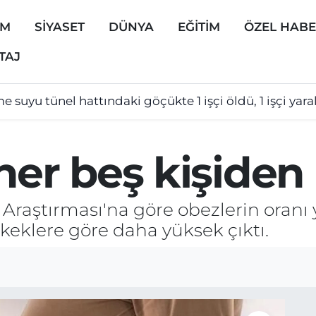
EM
SİYASET
DÜNYA
EĞİTİM
ÖZEL HAB
TAJ
e suyu tünel hattındaki göçükte 1 işçi öldü, 1 işçi yara
her beş kişiden 
 Araştırması'na göre obezlerin oranı 
keklere göre daha yüksek çıktı.