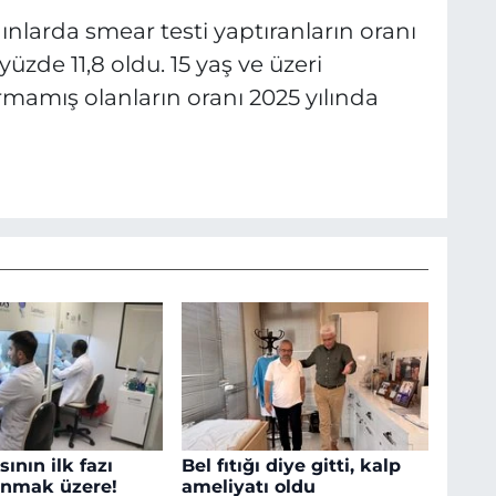
nlarda smear testi yaptıranların oranı
üzde 11,8 oldu. 15 yaş ve üzeri
rmamış olanların oranı 2025 yılında
ının ilk fazı
Bel fıtığı diye gitti, kalp
nmak üzere!
ameliyatı oldu