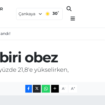
ER
°
30
Çankaya
landı!
biri obez
yüzde 21,8'e yükselirken,
-
+
A
A