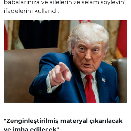
babalarınıza ve ailelerinize selam söyleyin"
ifadelerini kullandı.
"Zenginleştirilmiş materyal çıkarılacak
ve imha edilecek"