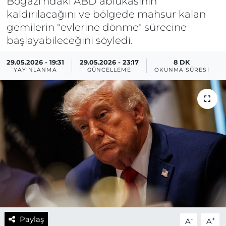
Boğazı'ndaki ABD ablukasının
kaldırılacağını ve bölgede mahsur kalan
gemilerin "evlerine dönme" sürecine
başlayabileceğini söyledi.
29.05.2026 - 19:31
29.05.2026 - 23:17
8 DK
YAYINLANMA
GÜNCELLEME
OKUNMA SÜRESI
Paylaş
-
+
A
A