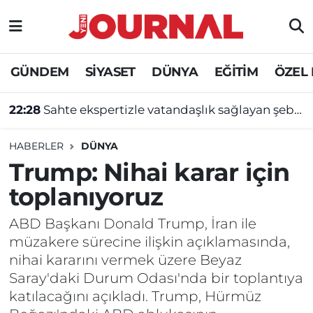
GÜNDEM
Nöbetçi Eczaneler
GÜNDEM
SİYASET
DÜNYA
EĞİTİM
ÖZEL
22:28
Sahte ekspertizle vatandaşlık sağlayan şebekeye operasyon
SİYASET
Hava Durumu
22:23
Apartmanda yangın paniği: 5 kişi dumandan etkilendi
SAĞLIK
Trafik Durumu
HABERLER
DÜNYA
DÜNYA
Süper Lig Puan Durumu ve Fikstür
Trump: Nihai karar için
toplanıyoruz
EĞİTİM
Tüm Manşetler
ABD Başkanı Donald Trump, İran ile
ÖZEL HABER
Son Dakika Haberleri
müzakere sürecine ilişkin açıklamasında,
nihai kararını vermek üzere Beyaz
Haber Arşivi
Saray'daki Durum Odası'nda bir toplantıya
katılacağını açıkladı. Trump, Hürmüz