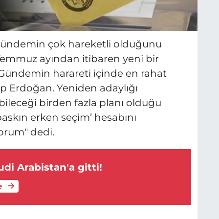
gündemin çok hareketli olduğunu
e Temmuz ayından itibaren yeni bir
 Gündemin harareti içinde en rahat
 Erdoğan. Yeniden adaylığı
ileceği birden fazla planı olduğu
baskın erken seçim’ hesabını
yorum"
dedi.
di Arabistan'a gitti!
e