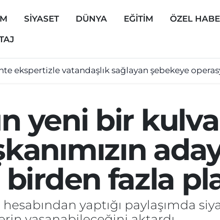
EM
SİYASET
DÜNYA
EĞİTİM
ÖZEL HAB
TAJ
hte ekspertizle vatandaşlık sağlayan şebekeye opera
ın yeni bir kulva
anımızın aday
irden fazla pla
a hesabından yaptığı paylaşımda siy
rin yaşanabileceğini aktardı.