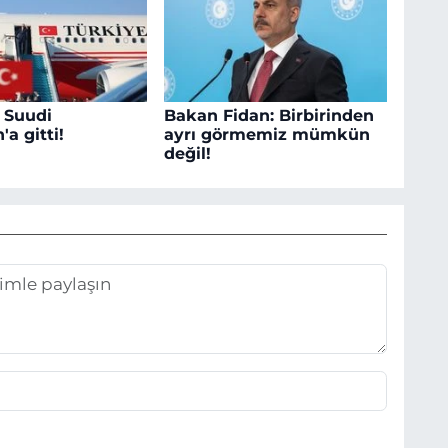
 Suudi
Bakan Fidan: Birbirinden
'a gitti!
ayrı görmemiz mümkün
değil!