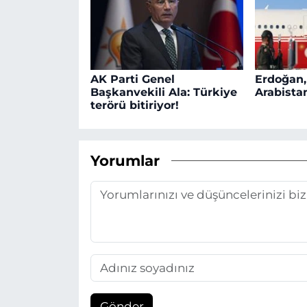
AK Parti Genel
Erdoğan,
Başkanvekili Ala: Türkiye
Arabistan
terörü bitiriyor!
Yorumlar
Gönder