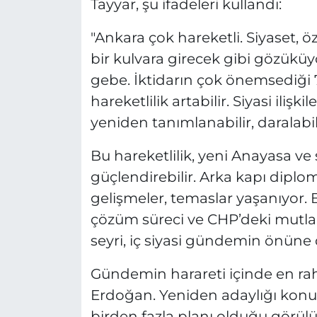
Tayyar, şu ifadeleri kullandı:
"Ankara çok hareketli. Siyaset, 
bir kulvara girecek gibi gözüküyo
gebe. İktidarın çok önemsediği
hareketlilik artabilir. Siyasi ilişki
yeniden tanımlanabilir, daralabili
Bu hareketlilik, yeni Anayasa ve 
güçlendirebilir. Arka kapı diplom
gelişmeler, temaslar yaşanıyor. Bu
çözüm süreci ve CHP’deki mutlak 
seyri, iç siyasi gündemin önüne 
Gündemin harareti içinde en r
Erdoğan. Yeniden adaylığı konu
birden fazla planı olduğu görül