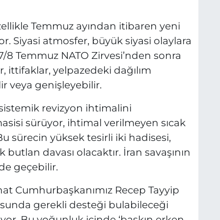
özellikle Temmuz ayından itibaren yeni
r. Siyasi atmosfer, büyük siyasi olaylara
 7/8 Temmuz NATO Zirvesi’nden sonra
ler, ittifaklar, yelpazedeki dağılım
r veya genişleyebilir.
sistemik revizyon ihtimalini
asisi sürüyor, ihtimal verilmeyen sıcak
 sürecin yüksek tesirli iki hadisesi,
butlan davası olacaktır. İran savaşının
de geçebilir.
ahat Cumhurbaşkanımız Recep Tayyip
sunda gerekli desteği bulabileceği
üyor. Bu yoğunluk içinde ‘baskın erken