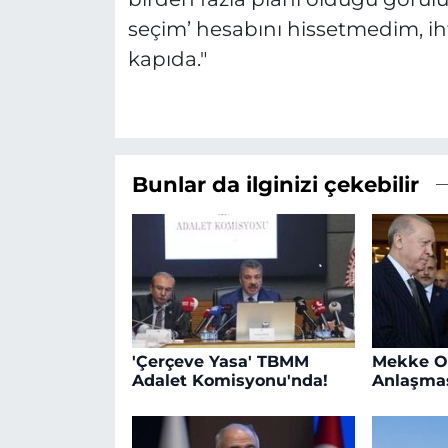
seçim’ hesabını hissetmedim, ih
kapıda."
Bunlar da ilginizi çekebilir
'Çerçeve Yasa' TBMM
Mekke O
Adalet Komisyonu'nda!
Anlaşmas