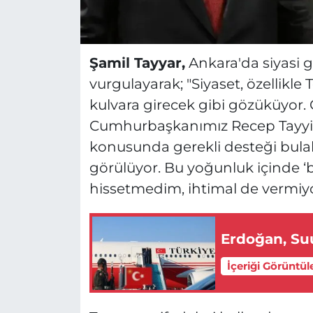
Şamil Tayyar,
Ankara'da siyasi 
vurgulayarak;
"Siyaset, özellikl
kulvara girecek gibi gözüküyor.
Cumhurbaşkanımız Recep Tayyip
konusunda gerekli desteği bulab
görülüyor. Bu yoğunluk içinde ‘
hissetmedim, ihtimal de vermi
Erdoğan, Suu
İçeriği Görüntül