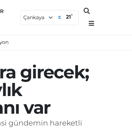
ER
°
21
Çankaya
syon
ra girecek;
lık
nı var
asi gündemin hareketli