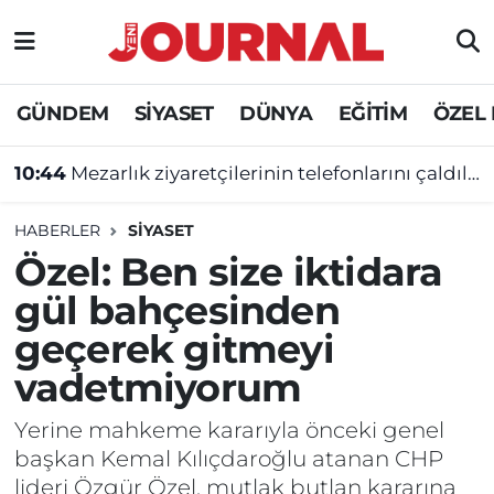
GÜNDEM
Nöbetçi Eczaneler
GÜNDEM
SİYASET
DÜNYA
EĞİTİM
ÖZEL
SİYASET
Hava Durumu
10:44
Mezarlık ziyaretçilerinin telefonlarını çaldılar
SAĞLIK
Trafik Durumu
HABERLER
SİYASET
DÜNYA
Süper Lig Puan Durumu ve Fikstür
Özel: Ben size iktidara
gül bahçesinden
EĞİTİM
Tüm Manşetler
geçerek gitmeyi
ÖZEL HABER
Son Dakika Haberleri
vadetmiyorum
Haber Arşivi
Yerine mahkeme kararıyla önceki genel
başkan Kemal Kılıçdaroğlu atanan CHP
lideri Özgür Özel, mutlak butlan kararına