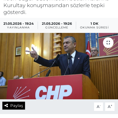
Kurultay konuşmasından sözlerle tepki
gösterdi.
21.05.2026 - 19:24
21.05.2026 - 19:26
1 DK
YAYINLANMA
GÜNCELLEME
OKUNMA SÜRESI
Paylaş
-
+
A
A