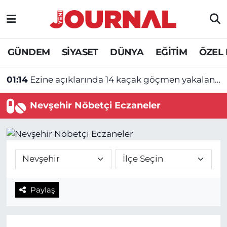
GÜNDEM
Nöbetçi Eczaneler
GÜNDEM
SİYASET
DÜNYA
EĞİTİM
ÖZEL
SİYASET
Hava Durumu
01:14
Ezine açıklarında 14 kaçak göçmen yakalandı
SAĞLIK
Trafik Durumu
Nevşehir Nöbetçi Eczaneler
DÜNYA
Süper Lig Puan Durumu ve Fikstür
EĞİTİM
Tüm Manşetler
ÖZEL HABER
Son Dakika Haberleri
Paylaş
Haber Arşivi