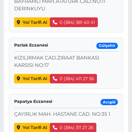
BAYRAMLI MAH.ATATÜRK CAD.NO:11
DERINKUYU
Yol Tarifi Al
0 (384) 381 40 41
Parlak Eczanesi
Gülşehir
KIZILIRMAK CAD.ZIRAAT BANKASI
KARSISI NO:17
Yol Tarifi Al
0 (384) 411 27 56
Papatya Eczanesi
Acıgöl
ÇAYIRLIK MAH. HASTANE CAD. NO:35 1
Yol Tarifi Al
0 (384) 311 27 26