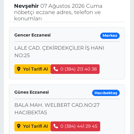
Nevşehir
07 Ağustos 2026 Cuma
nöbetçi eczane adres, telefon ve
konumları
Gencer Eczanesi
Merkez
LALE CAD. ÇEKİRDEKÇİLER İŞ HANI
NO:25
Yol Tarifi Al
0 (384) 213 40 38
Günes Eczanesi
Hacıbektaş
BALA MAH. WELBERT CAD.NO:27
HACIBEKTAS
Yol Tarifi Al
0 (384) 441 29 45