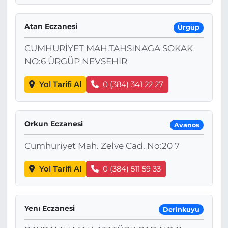
Atan Eczanesi
Ürgüp
CUMHURİYET MAH.TAHSINAGA SOKAK
NO:6 ÜRGÜP NEVSEHIR
Yol Tarifi Al
0 (384) 341 22 27
Orkun Eczanesi
Avanos
Cumhuriyet Mah. Zelve Cad. No:20 7
Yol Tarifi Al
0 (384) 511 59 33
Yenı Eczanesi
Derinkuyu