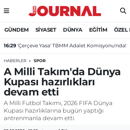
GÜNDEM
Nöbetçi Eczaneler
GÜNDEM
SİYASET
DÜNYA
EĞİTİM
ÖZEL
SİYASET
Hava Durumu
16:29
'Çerçeve Yasa' TBMM Adalet Komisyonu'nda!
SAĞLIK
Trafik Durumu
HABERLER
SPOR
DÜNYA
Süper Lig Puan Durumu ve Fikstür
A Milli Takım'da Dünya
Kupası hazırlıkları
EĞİTİM
Tüm Manşetler
devam etti
ÖZEL HABER
Son Dakika Haberleri
A Milli Futbol Takımı, 2026 FIFA Dünya
Kupası hazırlıklarına bugün yaptığı
Haber Arşivi
antrenmanla devam etti.