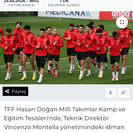
25.05.2026 - 18:02
1 DK
YAYINLANMA
OKUNMA SÜRESI
Paylaş
-
+
A
A
TFF Hasan Doğan Milli Takımlar Kamp ve
Eğitim Tesisleri'nde, Teknik Direktör
Vincenzo Montella yönetimindeki idman