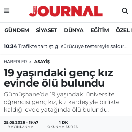
GÜNDEM
Nöbetçi Eczaneler
GÜNDEM
SİYASET
DÜNYA
EĞİTİM
ÖZEL
SİYASET
Hava Durumu
10:34
Trafikte tartıştığı sürücüye testereyle saldırdı!
SAĞLIK
Trafik Durumu
HABERLER
ASAYİŞ
DÜNYA
Süper Lig Puan Durumu ve Fikstür
19 yaşındaki genç kız
evinde ölü bulundu
EĞİTİM
Tüm Manşetler
Gümüşhane’de 19 yaşındaki üniversite
ÖZEL HABER
Son Dakika Haberleri
öğrencisi genç kız, kız kardeşiyle birlikte
kaldığı evde yatağında ölü bulundu.
Haber Arşivi
25.05.2026 - 19:47
1 DK
YAYINLANMA
OKUNMA SÜRESI