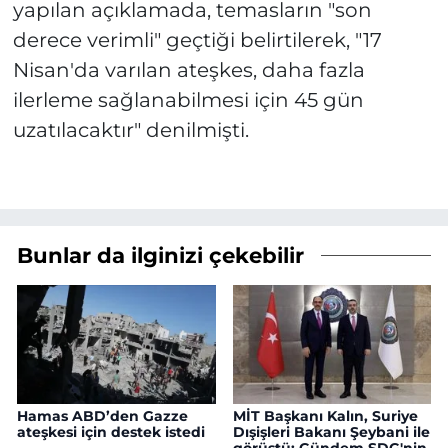
yapılan açıklamada, temasların "son
derece verimli" geçtiği belirtilerek, "17
Nisan'da varılan ateşkes, daha fazla
ilerleme sağlanabilmesi için 45 gün
uzatılacaktır" denilmişti.
Bunlar da ilginizi çekebilir
Hamas ABD’den Gazze
MİT Başkanı Kalın, Suriye
ateşkesi için destek istedi
Dışişleri Bakanı Şeybani ile
görüştü: Gündem SDG'nin