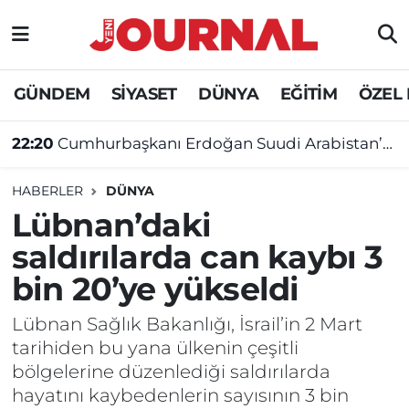
GÜNDEM
Nöbetçi Eczaneler
GÜNDEM
SİYASET
DÜNYA
EĞİTİM
ÖZEL
SİYASET
Hava Durumu
22:20
Cumhurbaşkanı Erdoğan Suudi Arabistan’a gidecek
SAĞLIK
Trafik Durumu
HABERLER
DÜNYA
DÜNYA
Süper Lig Puan Durumu ve Fikstür
Lübnan’daki
saldırılarda can kaybı 3
EĞİTİM
Tüm Manşetler
bin 20’ye yükseldi
ÖZEL HABER
Son Dakika Haberleri
Lübnan Sağlık Bakanlığı, İsrail’in 2 Mart
tarihiden bu yana ülkenin çeşitli
Haber Arşivi
bölgelerine düzenlediği saldırılarda
hayatını kaybedenlerin sayısının 3 bin