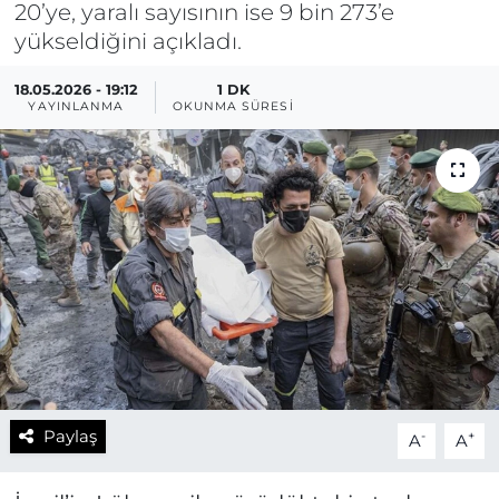
20’ye, yaralı sayısının ise 9 bin 273’e
yükseldiğini açıkladı.
18.05.2026 - 19:12
1 DK
YAYINLANMA
OKUNMA SÜRESI
Paylaş
-
+
A
A