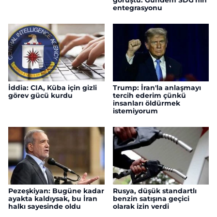
entegrasyonu
İddia: CIA, Küba için gizli
Trump: İran'la anlaşmayı
görev gücü kurdu
tercih ederim çünkü
insanları öldürmek
istemiyorum
Pezeşkiyan: Bugüne kadar
Rusya, düşük standartlı
ayakta kaldıysak, bu İran
benzin satışına geçici
halkı sayesinde oldu
olarak izin verdi